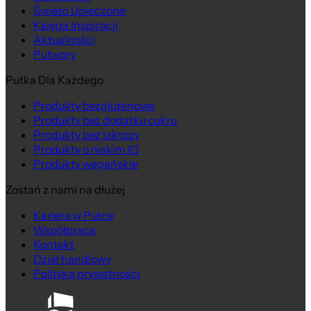
Świeżo Upieczone
Księga Inspiracji
Aktualności
Putwory
Putka Dla Każdego
Produkty bezglutenowe
Produkty bez dodatku cukru
Produkty bez laktozy
Produkty o niskim IG
Produkty wegańskie
Zostań z nami na dłużej
Kariera w Putce
Współpraca
Kontakt
Dział handlowy
Polityka prywatności