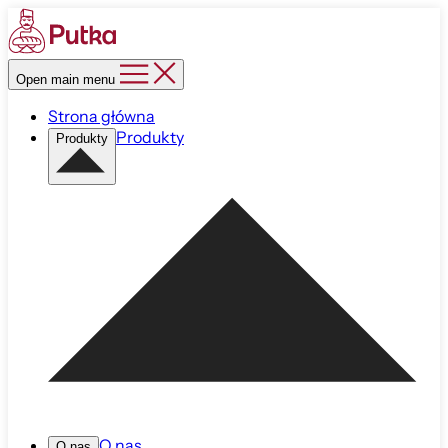
Open main menu
Strona główna
Produkty
Produkty
O nas
O nas