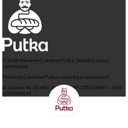
© 2026 Piekarnie Cukiernie Putka. Wszelkie prawa
zastrzeżone.
Piekarnie Cukiernie Putka z siedzibą w Jawczycach
ul. Sadowa 36, 05-850 Jawczyce NIP: 1130005947 — KRS:
0000889642