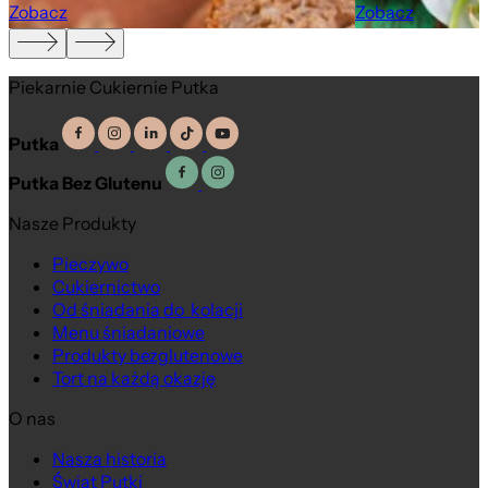
Zobacz
Zobacz
Piekarnie Cukiernie Putka
Putka
Putka Bez Glutenu
Nasze Produkty
Pieczywo
Cukiernictwo
Od śniadania do kolacji
Menu śniadaniowe
Produkty bezglutenowe
Tort na każdą okazję
O nas
Nasza historia
Świat Putki