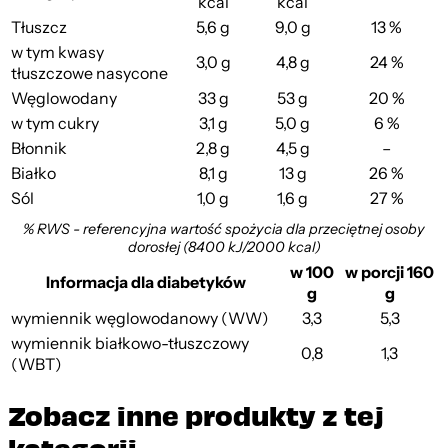
kcal
kcal
Tłuszcz
5,6 g
9,0 g
13 %
w tym kwasy
3,0 g
4,8 g
24 %
tłuszczowe nasycone
Węglowodany
33 g
53 g
20 %
w tym cukry
3,1 g
5,0 g
6 %
Błonnik
2,8 g
4,5 g
–
Białko
8,1 g
13 g
26 %
Sól
1,0 g
1,6 g
27 %
% RWS - referencyjna wartość spożycia dla przeciętnej osoby
dorosłej (8400 kJ/2000 kcal)
w 100
w porcji 160
Informacja dla diabetyków
g
g
wymiennik węglowodanowy (WW)
3,3
5,3
wymiennik białkowo-tłuszczowy
0,8
1,3
(WBT)
Zobacz inne produkty z tej
kategorii