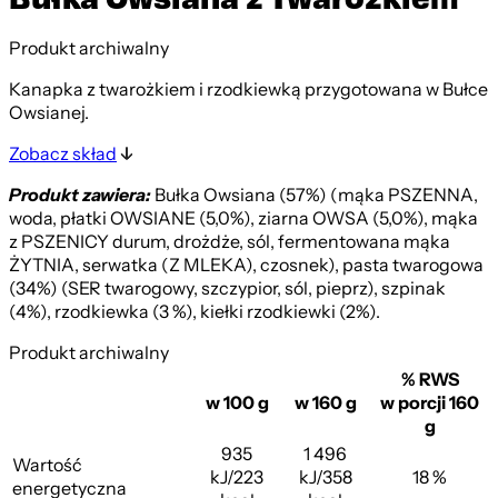
Produkt archiwalny
Kanapka z twarożkiem i rzodkiewką przygotowana w Bułce
Owsianej.
Zobacz skład
Produkt zawiera:
Bułka Owsiana (57%) (mąka PSZENNA,
woda, płatki OWSIANE (5,0%), ziarna OWSA (5,0%), mąka
z PSZENICY durum, drożdże, sól, fermentowana mąka
ŻYTNIA, serwatka (Z MLEKA), czosnek), pasta twarogowa
(34%) (SER twarogowy, szczypior, sól, pieprz), szpinak
(4%), rzodkiewka (3 %), kiełki rzodkiewki (2%).
Produkt archiwalny
% RWS
w 100 g
w 160 g
w porcji 160
g
935
1 496
Wartość
kJ/223
kJ/358
18 %
energetyczna