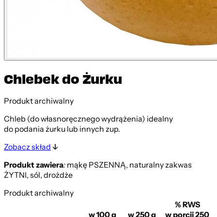
Chlebek do Żurku
Produkt archiwalny
Chleb (do własnoręcznego wydrążenia) idealny
do podania żurku lub innych zup.
Zobacz skład
Produkt zawiera
:
mąkę PSZENNĄ, naturalny zakwas
ŻYTNI, sól, drożdże
Produkt archiwalny
% RWS
w 100 g
w 250 g
w porcji 250