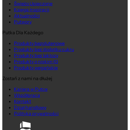
Świeżo Upieczone
Księga Inspiracji
Aktualności
Putwory
Putka Dla Każdego
Produkty bezglutenowe
Produkty bez dodatku cukru
Produkty bez laktozy
Produkty o niskim IG
Produkty wegańskie
Zostań z nami na dłużej
Kariera w Putce
Współpraca
Kontakt
Dział handlowy
Polityka prywatności