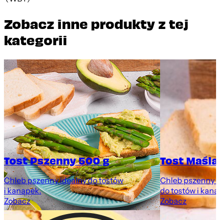
Zobacz inne produkty z tej
kategorii
Tost Pszenny 500 g
Tost Maśla
y
Chleb pszenny idealny do tostów
Chleb pszenny z
i kanapek.
do tostów i kana
Zobacz
Zobacz