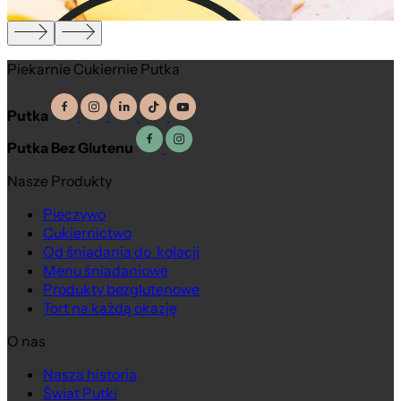
Piekarnie Cukiernie Putka
Putka
Putka Bez Glutenu
Nasze Produkty
Pieczywo
Cukiernictwo
Od śniadania do kolacji
Menu śniadaniowe
Produkty bezglutenowe
Tort na każdą okazję
O nas
Nasza historia
Świat Putki