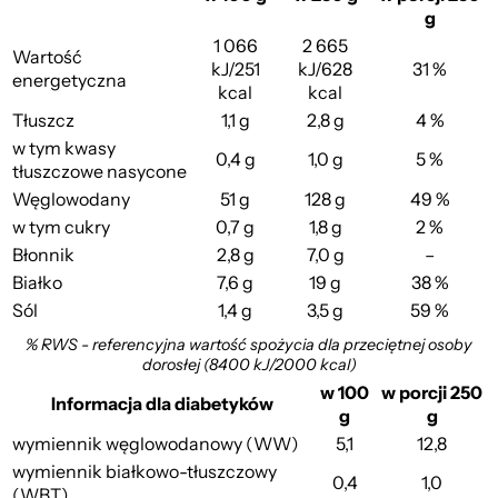
g
1 066
2 665
Wartość
kJ/251
kJ/628
31 %
energetyczna
kcal
kcal
Tłuszcz
1,1 g
2,8 g
4 %
w tym kwasy
0,4 g
1,0 g
5 %
tłuszczowe nasycone
Węglowodany
51 g
128 g
49 %
w tym cukry
0,7 g
1,8 g
2 %
Błonnik
2,8 g
7,0 g
–
Białko
7,6 g
19 g
38 %
Sól
1,4 g
3,5 g
59 %
% RWS - referencyjna wartość spożycia dla przeciętnej osoby
dorosłej (8400 kJ/2000 kcal)
w 100
w porcji 250
Informacja dla diabetyków
g
g
wymiennik węglowodanowy (WW)
5,1
12,8
wymiennik białkowo-tłuszczowy
0,4
1,0
(WBT)