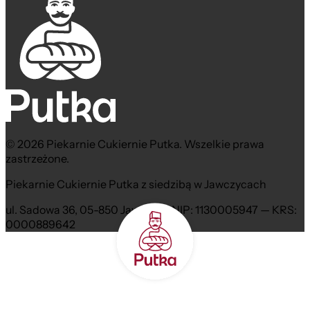
© 2026 Piekarnie Cukiernie Putka. Wszelkie prawa
zastrzeżone.
Piekarnie Cukiernie Putka z siedzibą w Jawczycach
ul. Sadowa 36, 05-850 Jawczyce NIP: 1130005947 — KRS:
0000889642