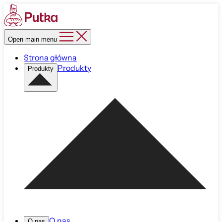
Open main menu
Strona główna
Produkty
Produkty
O nas
O nas