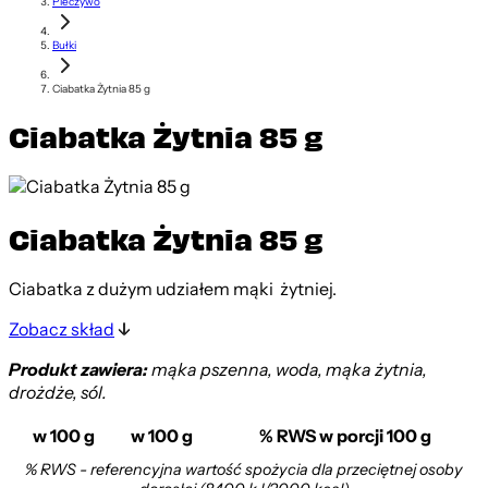
Pieczywo
Bułki
Ciabatka Żytnia 85 g
Ciabatka Żytnia 85 g
Ciabatka Żytnia 85 g
Ciabatka z dużym udziałem mąki żytniej.
Zobacz skład
Produkt zawiera:
mąka pszenna, woda, mąka żytnia,
drożdże, sól.
w 100 g
w 100 g
% RWS w porcji 100 g
% RWS - referencyjna wartość spożycia dla przeciętnej osoby