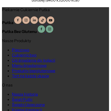
dorosłej (8400 kJ/2000 kcal)
Piekarnie Cukiernie Putka
Putka
Putka Bez Glutenu
Nasze Produkty
Pieczywo
Cukiernictwo
Od śniadania do kolacji
Menu śniadaniowe
Produkty bezglutenowe
Tort na każdą okazję
O nas
Nasza historia
Świat Putki
Świeżo Upieczone
Księga Inspiracji