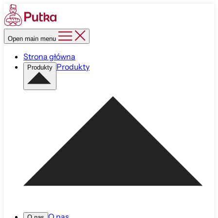
Open main menu
Strona główna
Produkty
Produkty
O nas
O nas