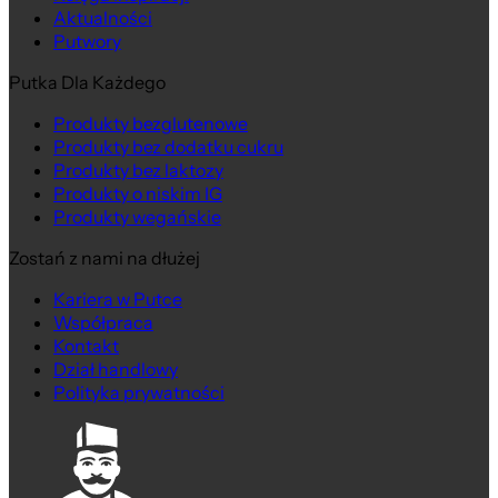
Aktualności
Putwory
Putka Dla Każdego
Produkty bezglutenowe
Produkty bez dodatku cukru
Produkty bez laktozy
Produkty o niskim IG
Produkty wegańskie
Zostań z nami na dłużej
Kariera w Putce
Współpraca
Kontakt
Dział handlowy
Polityka prywatności