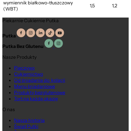
wymiennik białkowo-tłuszczowy
1,5
1,2
(WBT)
Piekarnie Cukiernie Putka
Putka
Putka Bez Glutenu
Nasze Produkty
Pieczywo
Cukiernictwo
Od śniadania do kolacji
Menu śniadaniowe
Produkty bezglutenowe
Tort na każdą okazję
O nas
Nasza historia
Świat Putki