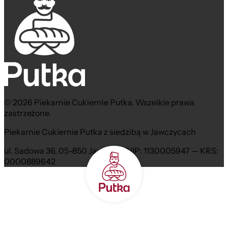
© 2026 Piekarnie Cukiernie Putka. Wszelkie prawa
zastrzeżone.
Piekarnie Cukiernie Putka z siedzibą w Jawczycach
ul. Sadowa 36, 05-850 Jawczyce NIP: 1130005947 — KRS:
0000889642