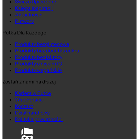
Świeżo Upieczone
Księga Inspiracji
Aktualności
Putwory
Putka Dla Każdego
Produkty bezglutenowe
Produkty bez dodatku cukru
Produkty bez laktozy
Produkty o niskim IG
Produkty wegańskie
Zostań z nami na dłużej
Kariera w Putce
Współpraca
Kontakt
Dział handlowy
Polityka prywatności