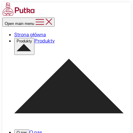
Open main menu
Strona główna
Produkty
Produkty
O nas
O nas