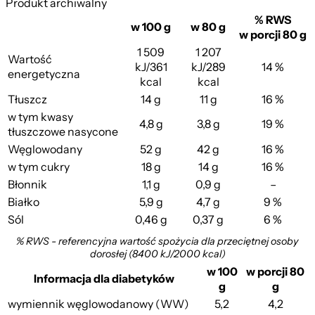
Produkt archiwalny
% RWS
w 100 g
w 80 g
w porcji 80 g
1 509
1 207
Wartość
kJ/361
kJ/289
14 %
energetyczna
kcal
kcal
Tłuszcz
14 g
11 g
16 %
w tym kwasy
4,8 g
3,8 g
19 %
tłuszczowe nasycone
Węglowodany
52 g
42 g
16 %
w tym cukry
18 g
14 g
16 %
Błonnik
1,1 g
0,9 g
–
Białko
5,9 g
4,7 g
9 %
Sól
0,46 g
0,37 g
6 %
% RWS - referencyjna wartość spożycia dla przeciętnej osoby
dorosłej (8400 kJ/2000 kcal)
w 100
w porcji 80
Informacja dla diabetyków
g
g
wymiennik węglowodanowy (WW)
5,2
4,2