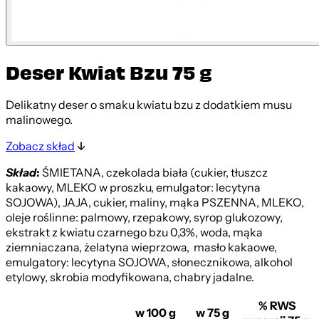
Deser Kwiat Bzu 75 g
Delikatny deser o smaku kwiatu bzu z dodatkiem musu
malinowego.
Zobacz skład
Skład
:
ŚMIETANA, czekolada biała (cukier, tłuszcz
kakaowy, MLEKO w proszku, emulgator: lecytyna
SOJOWA), JAJA, cukier, maliny, mąka PSZENNA, MLEKO,
oleje roślinne: palmowy, rzepakowy, syrop glukozowy,
ekstrakt z kwiatu czarnego bzu 0,3%, woda, mąka
ziemniaczana, żelatyna wieprzowa, masło kakaowe,
emulgatory: lecytyna SOJOWA, słonecznikowa, alkohol
etylowy, skrobia modyfikowana, chabry jadalne.
% RWS
w 100 g
w 75 g