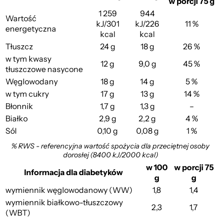
w porcji 75 g
1 259
944
Wartość
kJ/301
kJ/226
11 %
energetyczna
kcal
kcal
Tłuszcz
24 g
18 g
26 %
w tym kwasy
12 g
9,0 g
45 %
tłuszczowe nasycone
Węglowodany
18 g
14 g
5 %
w tym cukry
17 g
13 g
14 %
Błonnik
1,7 g
1,3 g
–
Białko
2,9 g
2,2 g
4 %
Sól
0,10 g
0,08 g
1 %
% RWS - referencyjna wartość spożycia dla przeciętnej osoby
dorosłej (8400 kJ/2000 kcal)
w 100
w porcji 75
Informacja dla diabetyków
g
g
wymiennik węglowodanowy (WW)
1,8
1,4
wymiennik białkowo-tłuszczowy
2,3
1,7
(WBT)