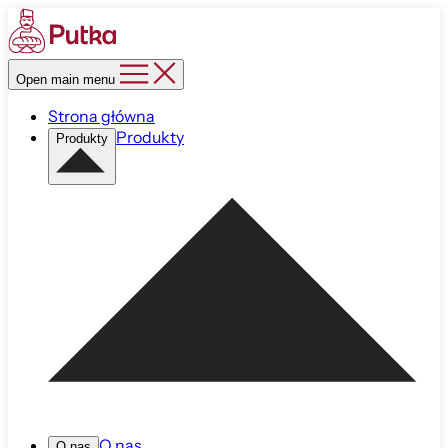
Open main menu
Strona główna
Produkty
Produkty
O nas
O nas