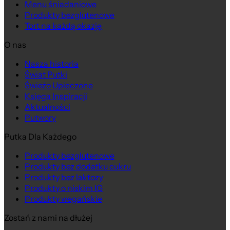
Menu śniadaniowe
Produkty bezglutenowe
Tort na każdą okazję
O nas
Nasza historia
Świat Putki
Świeżo Upieczone
Księga Inspiracji
Aktualności
Putwory
Putka Dla Każdego
Produkty bezglutenowe
Produkty bez dodatku cukru
Produkty bez laktozy
Produkty o niskim IG
Produkty wegańskie
Zostań z nami na dłużej