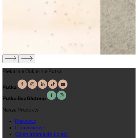
Piekarnie Cukiernie Putka
Putka
Putka Bez Glutenu
Nasze Produkty
Pieczywo
Cukiernictwo
Od śniadania do kolacji