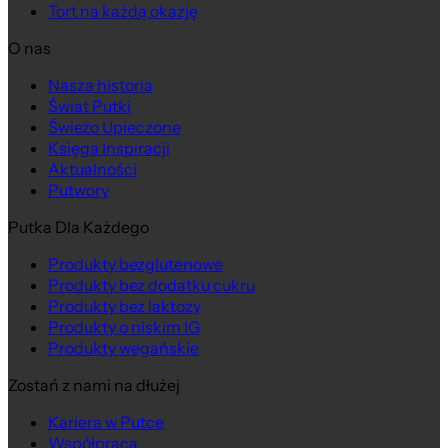
Tort na każdą okazję
O nas
Nasza historia
Świat Putki
Świeżo Upieczone
Księga Inspiracji
Aktualności
Putwory
Putka Dla Każdego
Produkty bezglutenowe
Produkty bez dodatku cukru
Produkty bez laktozy
Produkty o niskim IG
Produkty wegańskie
Zostań z nami na dłużej
Kariera w Putce
Współpraca