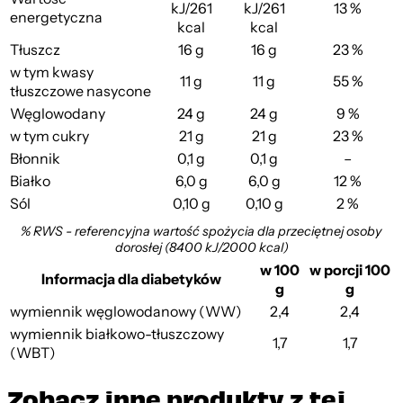
kJ/261
kJ/261
13 %
energetyczna
kcal
kcal
Tłuszcz
16 g
16 g
23 %
w tym kwasy
11 g
11 g
55 %
tłuszczowe nasycone
Węglowodany
24 g
24 g
9 %
w tym cukry
21 g
21 g
23 %
Błonnik
0,1 g
0,1 g
–
Białko
6,0 g
6,0 g
12 %
Sól
0,10 g
0,10 g
2 %
% RWS - referencyjna wartość spożycia dla przeciętnej osoby
dorosłej (8400 kJ/2000 kcal)
w 100
w porcji 100
Informacja dla diabetyków
g
g
wymiennik węglowodanowy (WW)
2,4
2,4
wymiennik białkowo-tłuszczowy
1,7
1,7
(WBT)
Zobacz inne produkty z tej