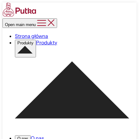
Open main menu
Strona główna
Produkty
Produkty
O nas
O nas