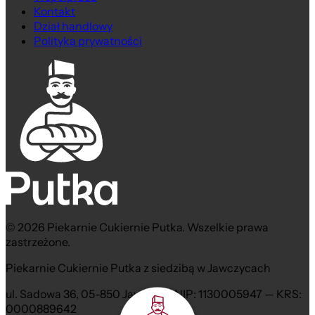
Kontakt
Dział handlowy
Polityka prywatności
© 2026 Piekarnie Cukiernie Putka. Wszelkie prawa
zastrzeżone.
Piekarnie Cukiernie Putka z siedzibą w Jawczycach
ul. Sadowa 36, 05-850 Jawczyce NIP: 1130005947 — KRS:
0000889642