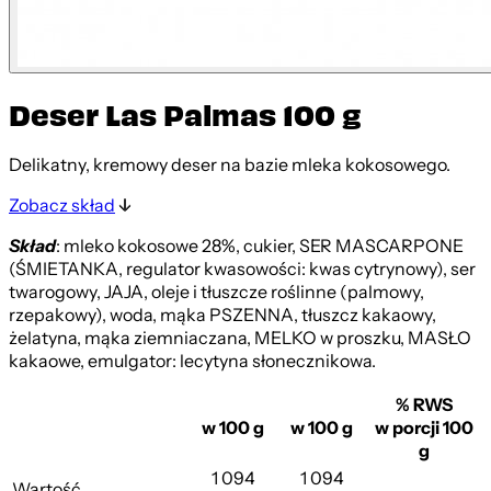
Deser Las Palmas 100 g
Delikatny, kremowy deser na bazie mleka kokosowego.
Zobacz skład
Skład
: mleko kokosowe 28%, cukier, SER MASCARPONE
(ŚMIETANKA, regulator kwasowości: kwas cytrynowy), ser
twarogowy, JAJA, oleje i tłuszcze roślinne (palmowy,
rzepakowy), woda, mąka PSZENNA, tłuszcz kakaowy,
żelatyna, mąka ziemniaczana, MELKO w proszku, MASŁO
kakaowe, emulgator: lecytyna słonecznikowa.
% RWS
w 100 g
w 100 g
w porcji 100
g
1 094
1 094
Wartość