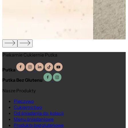
Piekarnie Cukiernie Putka
Putka
Putka Bez Glutenu
Nasze Produkty
Pieczywo
Cukiernictwo
Od śniadania do kolacji
Menu śniadaniowe
Produkty bezglutenowe