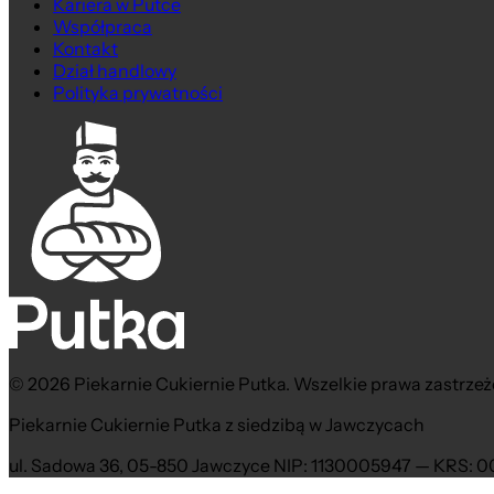
Kariera w Putce
Współpraca
Kontakt
Dział handlowy
Polityka prywatności
© 2026 Piekarnie Cukiernie Putka. Wszelkie prawa zastrzeż
Piekarnie Cukiernie Putka z siedzibą w Jawczycach
ul. Sadowa 36, 05-850 Jawczyce NIP: 1130005947 — KRS: