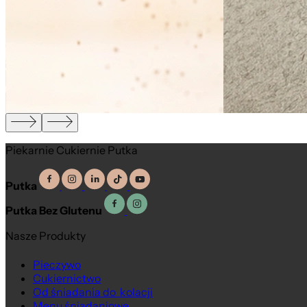
Piekarnie Cukiernie Putka
Putka
Putka Bez Glutenu
Nasze Produkty
Pieczywo
Cukiernictwo
Od śniadania do kolacji
Menu śniadaniowe