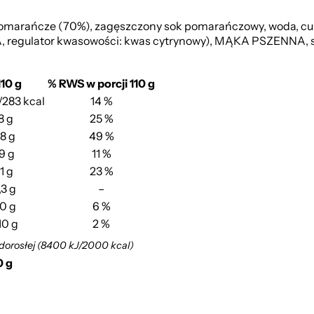
arańcze (70%), zagęszczony sok pomarańczowy, woda, cukie
regulator kwasowości: kwas cytrynowy), MĄKA PSZENNA, sub
110 g
% RWS w porcji 110 g
J/283 kcal
14 %
8 g
25 %
,8 g
49 %
9 g
11 %
1 g
23 %
,3 g
–
,0 g
6 %
10 g
2 %
 dorosłej (8400 kJ/2000 kcal)
0 g