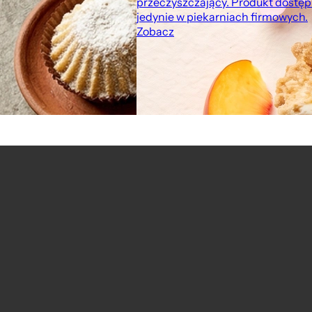
przeczyszczający. Produkt dostę
jedynie w piekarniach firmowych.
Zobacz