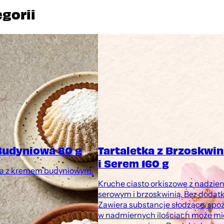
egorii
Budyniowa 80 g
Tartaletka z Brzoskwi
i Serem 160 g
a z kremem budyniowym.
Kruche ciasto orkiszowe z nadzie
serowym i brzoskwinią. Bez dodatk
Zawiera substancje słodzące, spo
w nadmiernych ilościach może mi