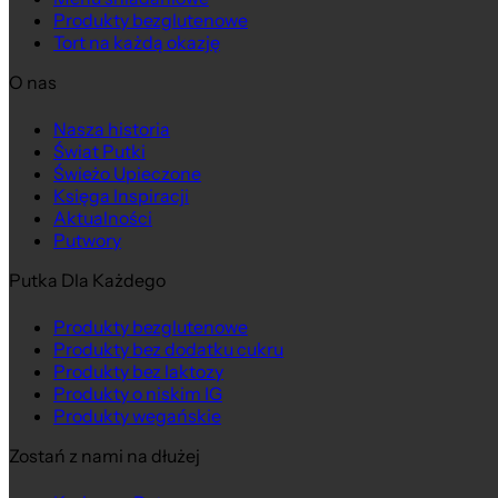
Produkty bezglutenowe
Tort na każdą okazję
O nas
Nasza historia
Świat Putki
Świeżo Upieczone
Księga Inspiracji
Aktualności
Putwory
Putka Dla Każdego
Produkty bezglutenowe
Produkty bez dodatku cukru
Produkty bez laktozy
Produkty o niskim IG
Produkty wegańskie
Zostań z nami na dłużej