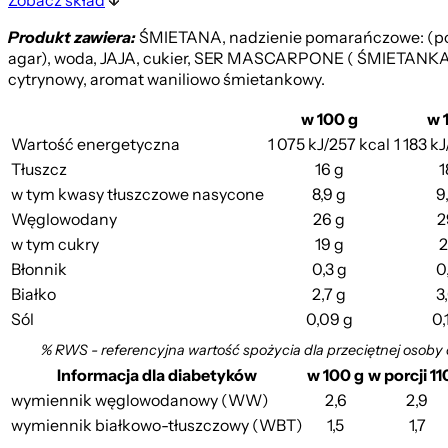
Zobacz skład
Produkt zawiera:
ŚMIETANA, nadzienie pomarańczowe: (pom
agar), woda, JAJA, cukier, SER MASCARPONE ( ŚMIETANKA, 
cytrynowy, aromat waniliowo śmietankowy.
w 100 g
w 
Wartość energetyczna
1 075 kJ/257 kcal
1 183 k
Tłuszcz
16 g
1
w tym kwasy tłuszczowe nasycone
8,9 g
9
Węglowodany
26 g
2
w tym cukry
19 g
2
Błonnik
0,3 g
0
Białko
2,7 g
3
Sól
0,09 g
0,
% RWS - referencyjna wartość spożycia dla przeciętnej osoby
Informacja dla diabetyków
w 100 g
w porcji 11
wymiennik węglowodanowy (WW)
2,6
2,9
wymiennik białkowo-tłuszczowy (WBT)
1,5
1,7