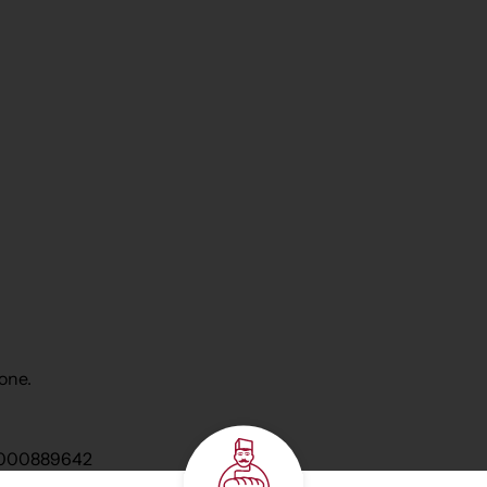
one.
 0000889642