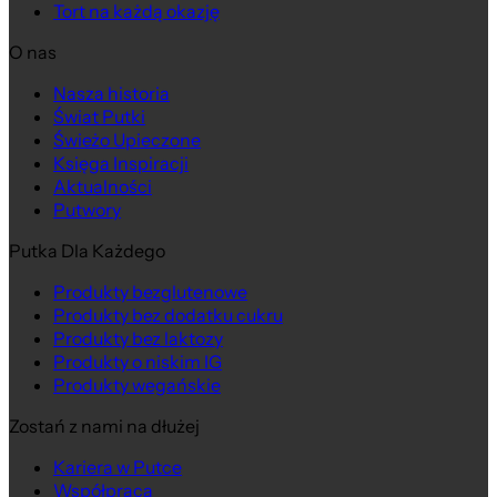
Tort na każdą okazję
O nas
Nasza historia
Świat Putki
Świeżo Upieczone
Księga Inspiracji
Aktualności
Putwory
Putka Dla Każdego
Produkty bezglutenowe
Produkty bez dodatku cukru
Produkty bez laktozy
Produkty o niskim IG
Produkty wegańskie
Zostań z nami na dłużej
Kariera w Putce
Współpraca