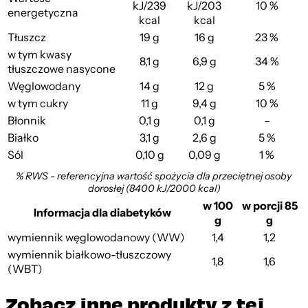
kJ/239
kJ/203
10 %
energetyczna
kcal
kcal
Tłuszcz
19 g
16 g
23 %
w tym kwasy
8,1 g
6,9 g
34 %
tłuszczowe nasycone
Węglowodany
14 g
12 g
5 %
w tym cukry
11 g
9,4 g
10 %
Błonnik
0,1 g
0,1 g
–
Białko
3,1 g
2,6 g
5 %
Sól
0,10 g
0,09 g
1 %
% RWS - referencyjna wartość spożycia dla przeciętnej osoby
dorosłej (8400 kJ/2000 kcal)
w 100
w porcji 85
Informacja dla diabetyków
g
g
wymiennik węglowodanowy (WW)
1,4
1,2
wymiennik białkowo-tłuszczowy
1,8
1,6
(WBT)
Zobacz inne produkty z tej