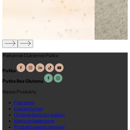
Piekarnie Cukiernie Putka
Putka
Putka Bez Glutenu
Nasze Produkty
Pieczywo
Cukiernictwo
Od śniadania do kolacji
Menu śniadaniowe
Produkty bezglutenowe