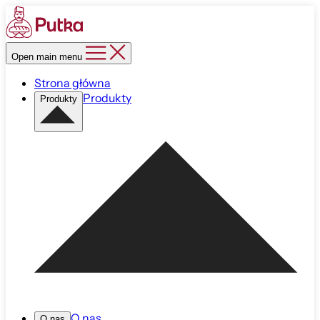
Open main menu
Strona główna
Produkty
Produkty
O nas
O nas