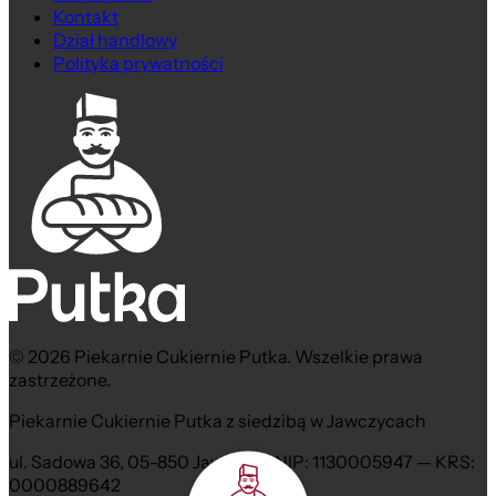
Kontakt
Dział handlowy
Polityka prywatności
© 2026 Piekarnie Cukiernie Putka. Wszelkie prawa
zastrzeżone.
Piekarnie Cukiernie Putka z siedzibą w Jawczycach
ul. Sadowa 36, 05-850 Jawczyce NIP: 1130005947 — KRS:
0000889642