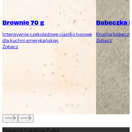
Brownie 70 g
Babeczka 
Intensywnie czekoladowe ciastko typowe
Krucha babeczk
dla kuchni amerykańskiej.
Zobacz
Zobacz
Piekarnie Cukiernie Putka