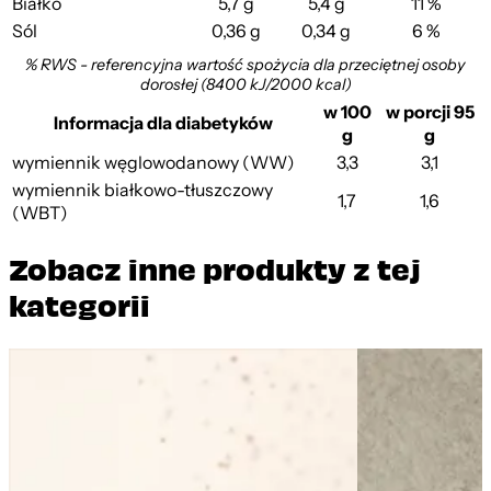
Białko
5,7 g
5,4 g
11 %
Sól
0,36 g
0,34 g
6 %
% RWS - referencyjna wartość spożycia dla przeciętnej osoby
dorosłej (8400 kJ/2000 kcal)
w 100
w porcji 95
Informacja dla diabetyków
g
g
wymiennik węglowodanowy (WW)
3,3
3,1
wymiennik białkowo-tłuszczowy
1,7
1,6
(WBT)
Zobacz inne produkty z tej
kategorii