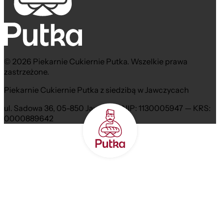
© 2026 Piekarnie Cukiernie Putka. Wszelkie prawa
zastrzeżone.
Piekarnie Cukiernie Putka z siedzibą w Jawczycach
ul. Sadowa 36, 05-850 Jawczyce NIP: 1130005947 — KRS:
0000889642