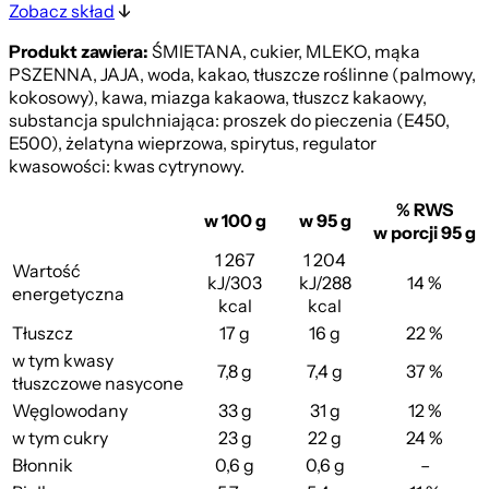
Zobacz skład
Produkt zawiera:
ŚMIETANA, cukier, MLEKO, mąka
PSZENNA, JAJA, woda, kakao, tłuszcze roślinne (palmowy,
kokosowy), kawa, miazga kakaowa, tłuszcz kakaowy,
substancja spulchniająca: proszek do pieczenia (E450,
E500), żelatyna wieprzowa, spirytus, regulator
kwasowości: kwas cytrynowy.
% RWS
w 100 g
w 95 g
w porcji 95 g
1 267
1 204
Wartość
kJ/303
kJ/288
14 %
energetyczna
kcal
kcal
Tłuszcz
17 g
16 g
22 %
w tym kwasy
7,8 g
7,4 g
37 %
tłuszczowe nasycone
Węglowodany
33 g
31 g
12 %
w tym cukry
23 g
22 g
24 %
Błonnik
0,6 g
0,6 g
–