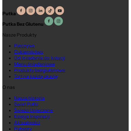
Putka
Putka Bez Glutenu
Nasze Produkty
Pieczywo
Cukiernictwo
Od śniadania do kolacji
Menu śniadaniowe
Produkty bezglutenowe
Tort na każdą okazję
O nas
Nasza historia
Świat Putki
Świeżo Upieczone
Księga Inspiracji
Aktualności
Putwory