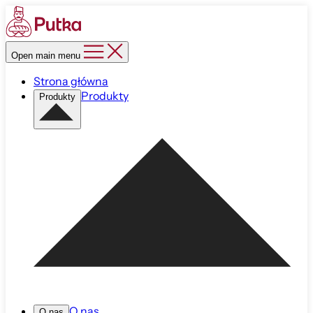
Open main menu
Strona główna
Produkty
Produkty
O nas
O nas