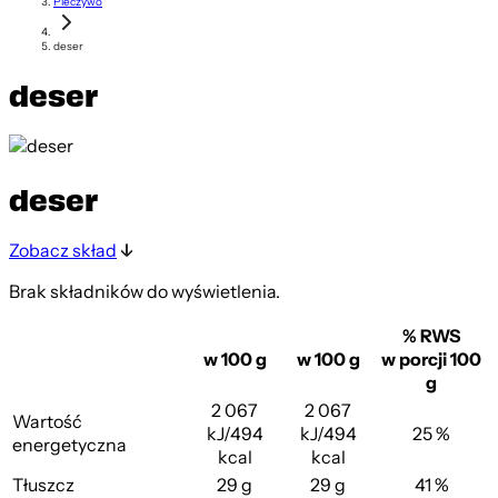
Pieczywo
deser
deser
deser
Zobacz skład
Brak składników do wyświetlenia.
% RWS
w 100 g
w 100 g
w porcji 100
g
2 067
2 067
Wartość
kJ/494
kJ/494
25 %
energetyczna
kcal
kcal
Tłuszcz
29 g
29 g
41 %