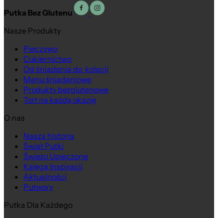
Putka Bez Glutenu
Nasze Produkty
Pieczywo
Cukiernictwo
Od śniadania do kolacji
Menu śniadaniowe
Produkty bezglutenowe
Tort na każdą okazję
O nas
Nasza historia
Świat Putki
Świeżo Upieczone
Księga Inspiracji
Aktualności
Putwory
Putka Dla Każdego