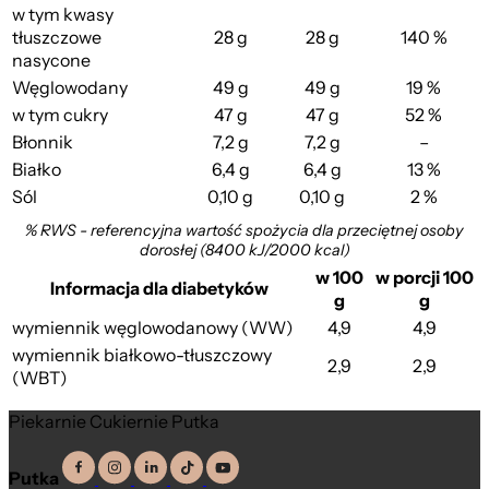
w tym kwasy
tłuszczowe
28 g
28 g
140 %
nasycone
Węglowodany
49 g
49 g
19 %
w tym cukry
47 g
47 g
52 %
Błonnik
7,2 g
7,2 g
–
Białko
6,4 g
6,4 g
13 %
Sól
0,10 g
0,10 g
2 %
% RWS - referencyjna wartość spożycia dla przeciętnej osoby
dorosłej (8400 kJ/2000 kcal)
w 100
w porcji 100
Informacja dla diabetyków
g
g
wymiennik węglowodanowy (WW)
4,9
4,9
wymiennik białkowo-tłuszczowy
2,9
2,9
(WBT)
Piekarnie Cukiernie Putka
Putka