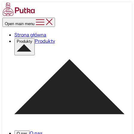
Open main menu
Strona główna
Produkty
Produkty
O nas
O nas