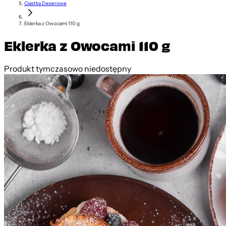
Ciastka Deserowe
Eklerka z Owocami 110 g
Eklerka z Owocami 110 g
Produkt tymczasowo niedostępny