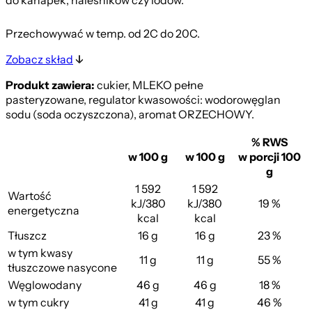
do kanapek, naleśników czy lodów.
Przechowywać w temp. od 2
C do 20
C.
Zobacz skład
Produkt zawiera:
cukier, MLEKO pełne
pasteryzowane, regulator kwasowości: wodorowęglan
sodu (soda oczyszczona), aromat ORZECHOWY.
% RWS
w 100 g
w 100 g
w porcji 100
g
1 592
1 592
Wartość
kJ/380
kJ/380
19 %
energetyczna
kcal
kcal
Tłuszcz
16 g
16 g
23 %
w tym kwasy
11 g
11 g
55 %
tłuszczowe nasycone
Węglowodany
46 g
46 g
18 %
w tym cukry
41 g
41 g
46 %