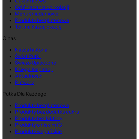
Cukiernictwo
Od śniadania do kolacji
Menu śniadaniowe
Produkty bezglutenowe
Tort na każdą okazję
O nas
Nasza historia
Świat Putki
Świeżo Upieczone
Księga Inspiracji
Aktualności
Putwory
Putka Dla Każdego
Produkty bezglutenowe
Produkty bez dodatku cukru
Produkty bez laktozy
Produkty o niskim IG
Produkty wegańskie