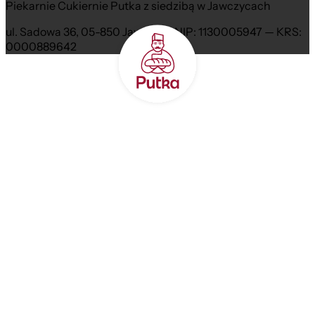
Piekarnie Cukiernie Putka z siedzibą w Jawczycach
ul. Sadowa 36, 05-850 Jawczyce NIP: 1130005947 — KRS:
0000889642