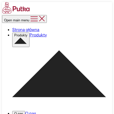
Open main menu
Strona główna
Produkty
Produkty
O nas
O nas