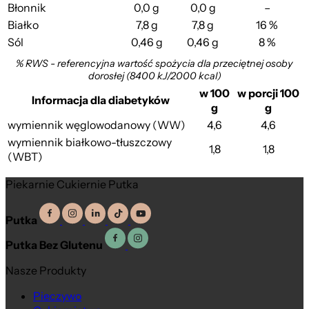
Błonnik
0,0 g
0,0 g
–
Białko
7,8 g
7,8 g
16 %
Sól
0,46 g
0,46 g
8 %
% RWS - referencyjna wartość spożycia dla przeciętnej osoby
dorosłej (8400 kJ/2000 kcal)
w 100
w porcji 100
Informacja dla diabetyków
g
g
wymiennik węglowodanowy (WW)
4,6
4,6
wymiennik białkowo-tłuszczowy
1,8
1,8
(WBT)
Piekarnie Cukiernie Putka
Putka
Putka Bez Glutenu
Nasze Produkty
Pieczywo