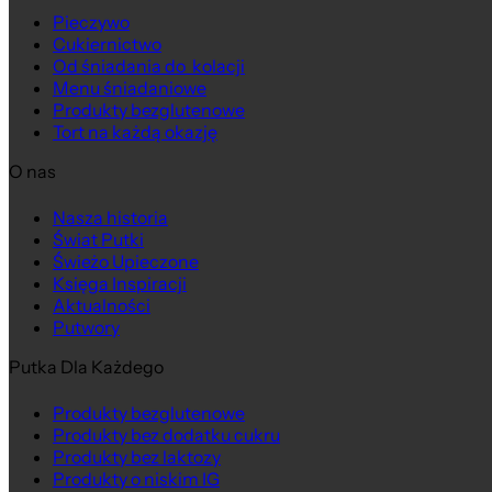
Pieczywo
Cukiernictwo
Od śniadania do kolacji
Menu śniadaniowe
Produkty bezglutenowe
Tort na każdą okazję
O nas
Nasza historia
Świat Putki
Świeżo Upieczone
Księga Inspiracji
Aktualności
Putwory
Putka Dla Każdego
Produkty bezglutenowe
Produkty bez dodatku cukru
Produkty bez laktozy
Produkty o niskim IG