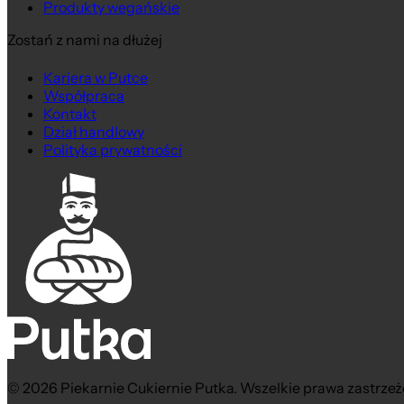
Produkty wegańskie
Zostań z nami na dłużej
Kariera w Putce
Współpraca
Kontakt
Dział handlowy
Polityka prywatności
© 2026 Piekarnie Cukiernie Putka. Wszelkie prawa zastrzeż