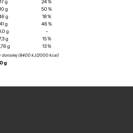
17 g
24 %
10 g
50 %
46 g
18 %
41 g
46 %
0,0 g
–
7,3 g
15 %
,76 g
13 %
y dorosłej (8400 kJ/2000 kcal)
00 g