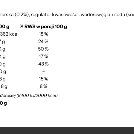
morska (0,2%), regulator kwasowości: wodorowęglan sodu (so
00 g
% RWS w porcji 100 g
/362 kcal
18 %
7 g
24 %
0 g
50 %
4 g
17 %
9 g
43 %
0 g
–
3 g
15 %
48 g
8 %
 dorosłej (8400 kJ/2000 kcal)
00 g