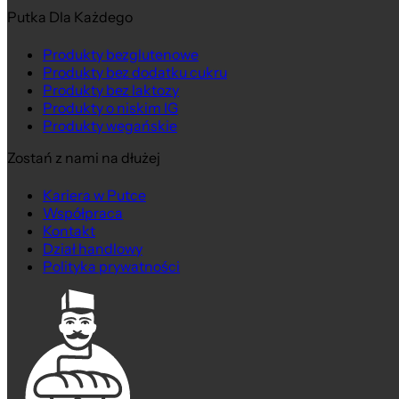
Putka Dla Każdego
Produkty bezglutenowe
Produkty bez dodatku cukru
Produkty bez laktozy
Produkty o niskim IG
Produkty wegańskie
Zostań z nami na dłużej
Kariera w Putce
Współpraca
Kontakt
Dział handlowy
Polityka prywatności