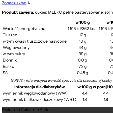
Zobacz skład
Produkt zawiera:
cukier, MLEKO pełne pasteryzowane, sól 
w 100 g
w 1
Wartość energetyczna
1 516 kJ/362 kcal
1 516 kJ
Tłuszcz
17 g
1
w tym kwasy tłuszczowe nasycone
10 g
1
Węglowodany
44 g
4
w tym cukry
39 g
3
Błonnik
0,0 g
0,
Białko
7,3 g
7,
Sól
0,48 g
0,
% RWS - referencyjna wartość spożycia dla przeciętnej osoby
Informacja dla diabetyków
w 100 g
w porcji 1
wymiennik węglowodanowy (WW)
4,4
4,4
wymiennik białkowo-tłuszczowy (WBT)
1,8
1,8
Piekarnie Cukiernie Putka