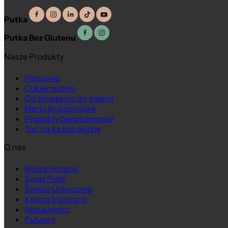
Putka
Putka Bez Glutenu
Nasze Produkty
Pieczywo
Cukiernictwo
Od śniadania do kolacji
Menu śniadaniowe
Produkty bezglutenowe
Tort na każdą okazję
O nas
Nasza historia
Świat Putki
Świeżo Upieczone
Księga Inspiracji
Aktualności
Putwory