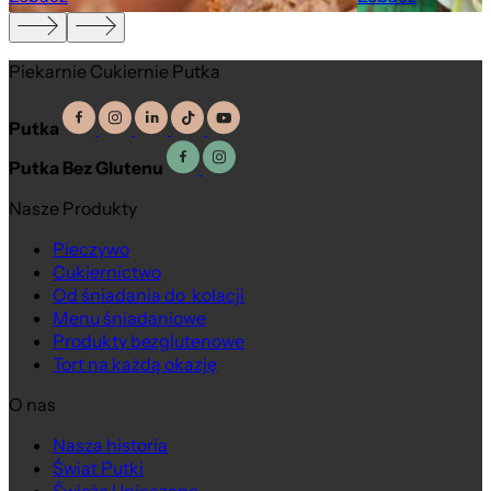
Piekarnie Cukiernie Putka
Putka
Putka Bez Glutenu
Nasze Produkty
Pieczywo
Cukiernictwo
Od śniadania do kolacji
Menu śniadaniowe
Produkty bezglutenowe
Tort na każdą okazję
O nas
Nasza historia
Świat Putki