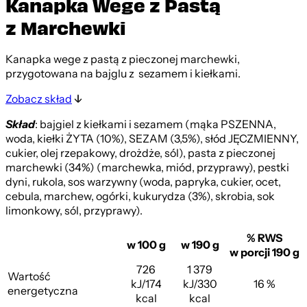
Kanapka Wege z Pastą
z Marchewki
Kanapka wege z pastą z pieczonej marchewki,
przygotowana na bajglu z sezamem i kiełkami.
Zobacz skład
Skład
: bajgiel z kiełkami i sezamem (mąka PSZENNA,
woda, kiełki ŻYTA (10%), SEZAM (3,5%), słód JĘCZMIENNY,
cukier, olej rzepakowy, drożdże, sól), pasta z pieczonej
marchewki (34%) (marchewka, miód, przyprawy), pestki
dyni, rukola, sos warzywny (woda, papryka, cukier, ocet,
cebula, marchew, ogórki, kukurydza (3%), skrobia, sok
limonkowy, sól, przyprawy).
% RWS
w 100 g
w 190 g
w porcji 190 g
726
1 379
Wartość
kJ/174
kJ/330
16 %
energetyczna
kcal
kcal