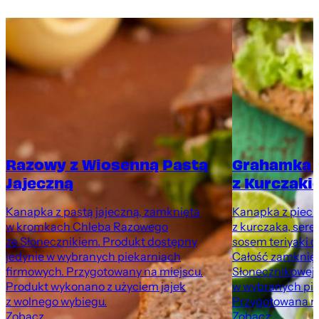
Razowy z Wiosenną Pastą
Grahamka 
Jajeczną
z Kurczaki
Kanapka z pastą jajeczną, zamknięta
Kanapka z pieczo
w kromkach Chleba Razowego
z kurczaka, sere
ze Słonecznikiem. Produkt dostępny
sosem teriyaki o
jedynie w wybranych piekarniach
Całość zamknię
firmowych. Przygotowany na miejscu.
Słonecznikowej.
Produkt wykonano z użyciem jajek
w wybranych pie
z wolnego wybiegu.
Przygotowana na
Zobacz
Zobacz