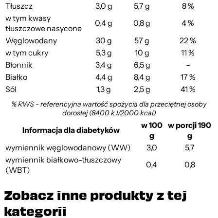
Tłuszcz
3,0 g
5,7 g
8 %
w tym kwasy
0,4 g
0,8 g
4 %
tłuszczowe nasycone
Węglowodany
30 g
57 g
22 %
w tym cukry
5,3 g
10 g
11 %
Błonnik
3,4 g
6,5 g
–
Białko
4,4 g
8,4 g
17 %
Sól
1,3 g
2,5 g
41 %
% RWS - referencyjna wartość spożycia dla przeciętnej osoby
dorosłej (8400 kJ/2000 kcal)
w 100
w porcji 190
Informacja dla diabetyków
g
g
wymiennik węglowodanowy (WW)
3,0
5,7
wymiennik białkowo-tłuszczowy
0,4
0,8
(WBT)
Zobacz inne produkty z tej
kategorii