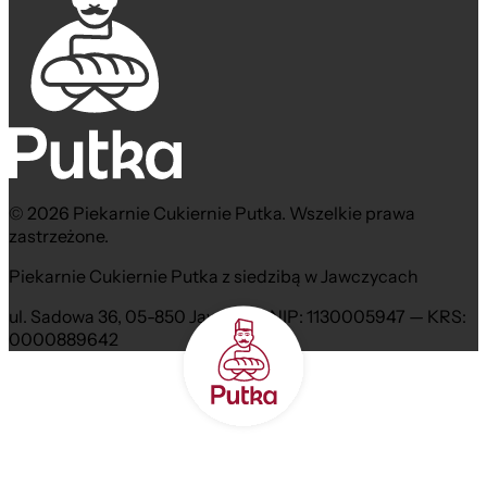
© 2026 Piekarnie Cukiernie Putka. Wszelkie prawa
zastrzeżone.
Piekarnie Cukiernie Putka z siedzibą w Jawczycach
ul. Sadowa 36, 05-850 Jawczyce NIP: 1130005947 — KRS:
0000889642