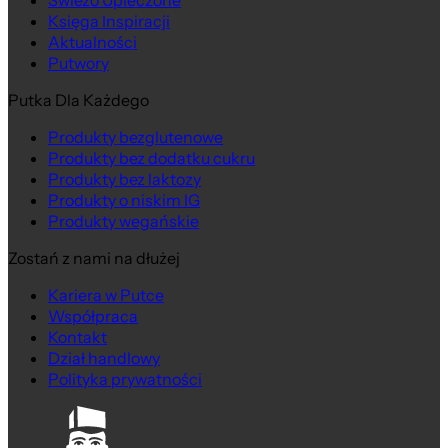
Świeżo Upieczone
Księga Inspiracji
Aktualności
Putwory
Putka Dla Każdego
Produkty bezglutenowe
Produkty bez dodatku cukru
Produkty bez laktozy
Produkty o niskim IG
Produkty wegańskie
Zostań z nami na dłużej
Kariera w Putce
Współpraca
Kontakt
Dział handlowy
Polityka prywatności