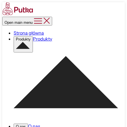
Open main menu
Strona główna
Produkty
Produkty
O nas
O nas