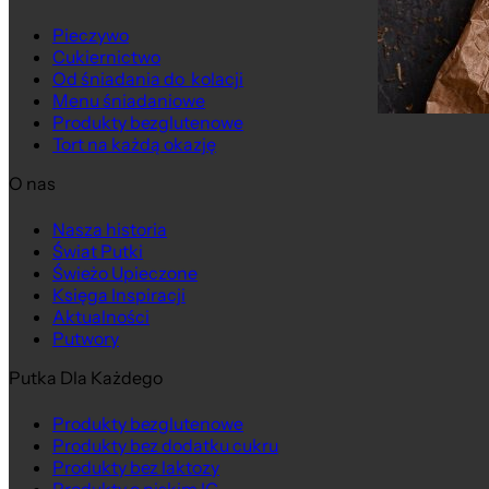
Pieczywo
Cukiernictwo
Od śniadania do kolacji
Menu śniadaniowe
Produkty bezglutenowe
Tort na każdą okazję
O nas
Nasza historia
Świat Putki
Świeżo Upieczone
Księga Inspiracji
Aktualności
Putwory
Putka Dla Każdego
Produkty bezglutenowe
Produkty bez dodatku cukru
Produkty bez laktozy