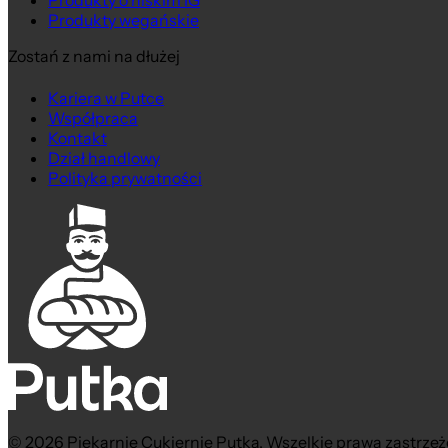
Produkty o niskim IG
Produkty wegańskie
Zostań z nami na dłużej
Kariera w Putce
Współpraca
Kontakt
Dział handlowy
Polityka prywatności
© 2026 Piekarnie Cukiernie Putka. Wszelkie prawa zastrzeż