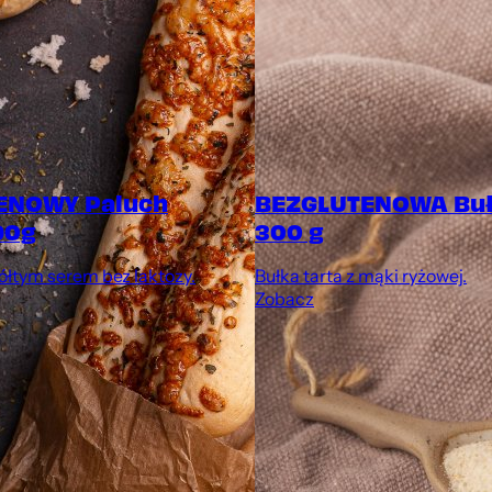
ENOWY Paluch
BEZGLUTENOWA Buł
90g
300 g
ółtym serem bez laktozy.
Bułka tarta z mąki ryżowej.
Zobacz