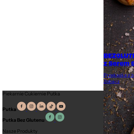
BEZGLUT
z Serem 
Przekąska z ż
Zobacz
Piekarnie Cukiernie Putka
Putka
Putka Bez Glutenu
Nasze Produkty