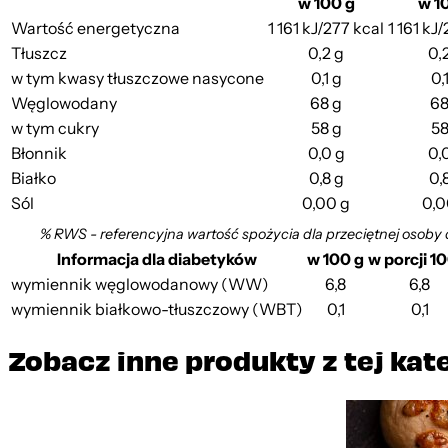
w 100 g
w 1
Wartość energetyczna
1 161 kJ/277 kcal
1 161 kJ
Tłuszcz
0,2 g
0,
w tym kwasy tłuszczowe nasycone
0,1 g
0,
Węglowodany
68 g
68
w tym cukry
58 g
58
Błonnik
0,0 g
0,
Białko
0,8 g
0,
Sól
0,00 g
0,0
% RWS - referencyjna wartość spożycia dla przeciętnej osoby 
Informacja dla diabetyków
w 100 g
w porcji 1
wymiennik węglowodanowy (WW)
6,8
6,8
wymiennik białkowo-tłuszczowy (WBT)
0,1
0,1
Zobacz inne produkty z tej kat