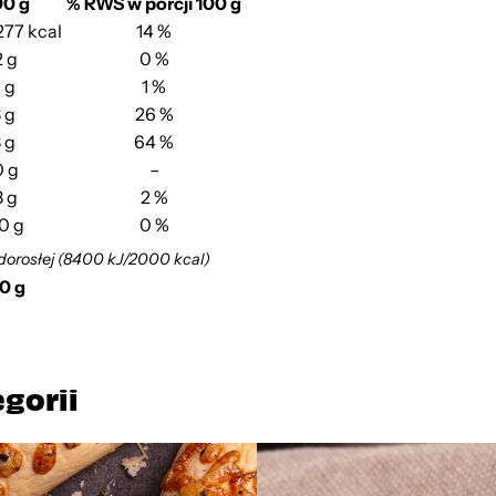
00 g
% RWS w porcji 100 g
/277 kcal
14 %
2 g
0 %
1 g
1 %
 g
26 %
 g
64 %
0 g
–
8 g
2 %
0 g
0 %
dorosłej (8400 kJ/2000 kcal)
00 g
egorii