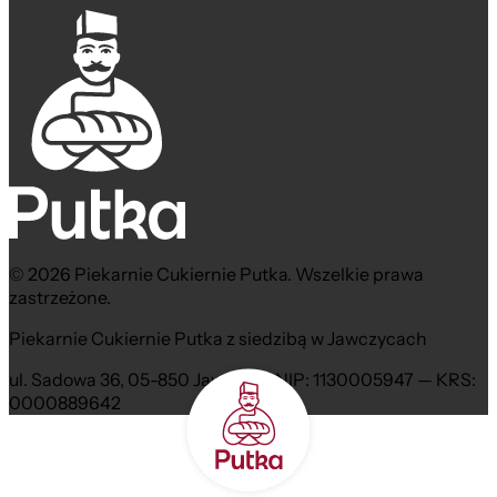
© 2026 Piekarnie Cukiernie Putka. Wszelkie prawa
zastrzeżone.
Piekarnie Cukiernie Putka z siedzibą w Jawczycach
ul. Sadowa 36, 05-850 Jawczyce NIP: 1130005947 — KRS:
0000889642