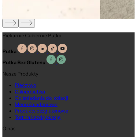
Piekarnie Cukiernie Putka
Putka
Putka Bez Glutenu
Nasze Produkty
Pieczywo
Cukiernictwo
Od śniadania do kolacji
Menu śniadaniowe
Produkty bezglutenowe
Tort na każdą okazję
O nas