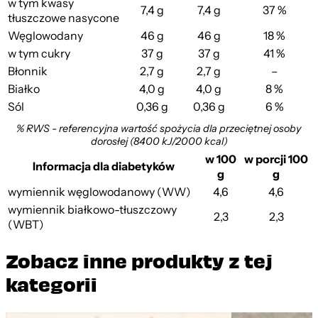
w tym kwasy
7,4 g
7,4 g
37 %
tłuszczowe nasycone
Węglowodany
46 g
46 g
18 %
w tym cukry
37 g
37 g
41 %
Błonnik
2,7 g
2,7 g
–
Białko
4,0 g
4,0 g
8 %
Sól
0,36 g
0,36 g
6 %
% RWS - referencyjna wartość spożycia dla przeciętnej osoby
dorosłej (8400 kJ/2000 kcal)
w 100
w porcji 100
Informacja dla diabetyków
g
g
wymiennik węglowodanowy (WW)
4,6
4,6
wymiennik białkowo-tłuszczowy
2,3
2,3
(WBT)
Zobacz inne produkty z tej
kategorii