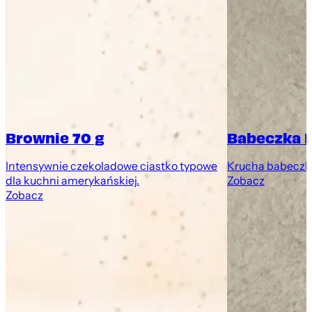
Brownie 70 g
Babeczka 
Intensywnie czekoladowe ciastko typowe
Krucha babeczk
dla kuchni amerykańskiej.
Zobacz
Zobacz