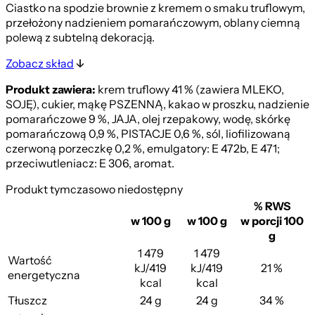
Ciastko na spodzie brownie z kremem o smaku truflowym,
przełożony nadzieniem pomarańczowym, oblany ciemną
polewą z subtelną dekoracją.
Zobacz skład
Produkt zawiera:
krem truflowy 41 % (zawiera MLEKO,
SOJĘ), cukier, mąkę PSZENNĄ, kakao w proszku, nadzienie
pomarańczowe 9 %, JAJA, olej rzepakowy, wodę, skórkę
pomarańczową 0,9 %, PISTACJE 0,6 %, sól, liofilizowaną
czerwoną porzeczkę 0,2 %, emulgatory: E 472b, E 471;
przeciwutleniacz: E 306, aromat.
Produkt tymczasowo niedostępny
% RWS
w 100 g
w 100 g
w porcji 100
g
1 479
1 479
Wartość
kJ/419
kJ/419
21 %
energetyczna
kcal
kcal
Tłuszcz
24 g
24 g
34 %