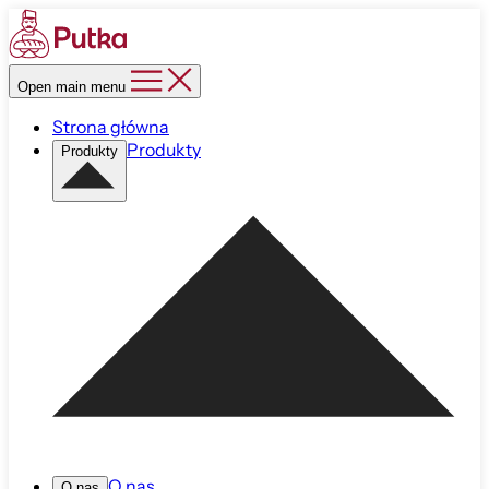
Open main menu
Strona główna
Produkty
Produkty
O nas
O nas