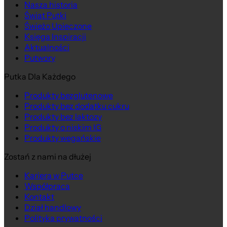
Nasza historia
Świat Putki
Świeżo Upieczone
Księga Inspiracji
Aktualności
Putwory
Putka Dla Każdego
Produkty bezglutenowe
Produkty bez dodatku cukru
Produkty bez laktozy
Produkty o niskim IG
Produkty wegańskie
Zostań z nami na dłużej
Kariera w Putce
Współpraca
Kontakt
Dział handlowy
Polityka prywatności