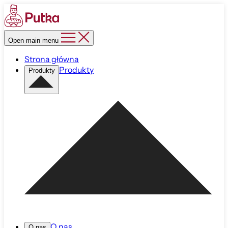
Open main menu
Strona główna
Produkty
Produkty
O nas
O nas