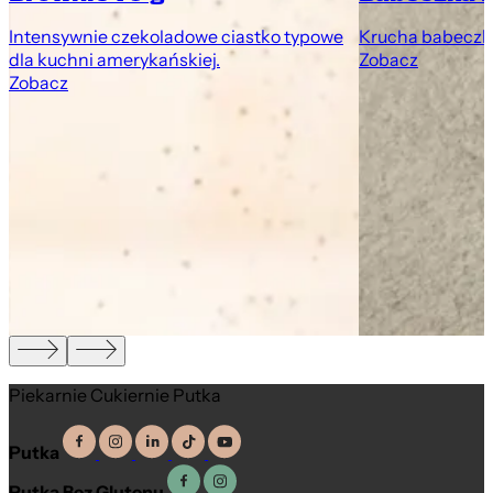
Intensywnie czekoladowe ciastko typowe
Krucha babeczk
dla kuchni amerykańskiej.
Zobacz
Zobacz
Piekarnie Cukiernie Putka
Putka
Putka Bez Glutenu