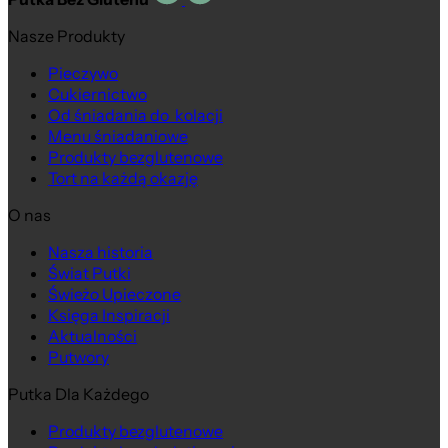
Nasze Produkty
Pieczywo
Cukiernictwo
Od śniadania do kolacji
Menu śniadaniowe
Produkty bezglutenowe
Tort na każdą okazję
O nas
Nasza historia
Świat Putki
Świeżo Upieczone
Księga Inspiracji
Aktualności
Putwory
Putka Dla Każdego
Produkty bezglutenowe