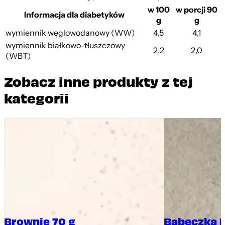
w 100
w porcji 90
Informacja dla diabetyków
g
g
wymiennik węglowodanowy (WW)
4,5
4,1
wymiennik białkowo-tłuszczowy
2,2
2,0
(WBT)
Zobacz inne produkty z tej
kategorii
Brownie 70 g
Babeczka 