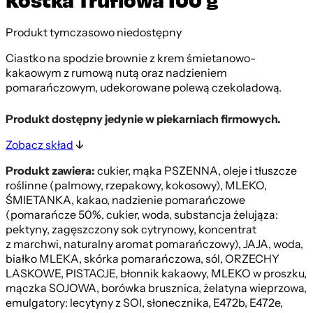
Produkt tymczasowo niedostępny
Ciastko na spodzie brownie z krem śmietanowo-
kakaowym z rumową nutą oraz nadzieniem
pomarańczowym, udekorowane polewą czekoladową.
Produkt dostępny jedynie w piekarniach firmowych.
Zobacz skład
Produkt zawiera:
cukier, mąka PSZENNA, oleje i tłuszcze
roślinne (palmowy, rzepakowy, kokosowy), MLEKO,
ŚMIETANKA, kakao, nadzienie pomarańczowe
(pomarańcze 50%, cukier, woda, substancja żelująza:
pektyny, zagęszczony sok cytrynowy, koncentrat
z marchwi, naturalny aromat pomarańczowy), JAJA, woda,
białko MLEKA, skórka pomarańczowa, sól, ORZECHY
LASKOWE, PISTACJE, błonnik kakaowy, MLEKO w proszku,
mączka SOJOWA, borówka brusznica, żelatyna wieprzowa,
emulgatory: lecytyny z SOI, słonecznika, E472b, E472e,