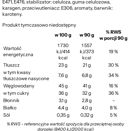
E471, E476, stabilizator: celuloza, guma celulozowa,
karagen, przeciwutleniacz: E306, aromaty, barwnik:
karoteny.
Produkt tymczasowo niedostępny
% RWS
w 100 g
w 90 g
w porcji 90 g
1 730
1 557
Wartość
kJ/414
kJ/373
19 %
energetyczna
kcal
kcal
Tłuszcz
23 g
21 g
30 %
w tym kwasy
7,6 g
6,8 g
34 %
tłuszczowe nasycone
Węglowodany
45 g
41 g
16 %
w tym cukry
36 g
32 g
36 %
Błonnik
3,1 g
2,8 g
–
Białko
4,4 g
4,0 g
8 %
Sól
0,35 g
0,32 g
5 %
% RWS - referencyjna wartość spożycia dla przeciętnej osoby
dorosłej (8400 kJ/2000 kcal)