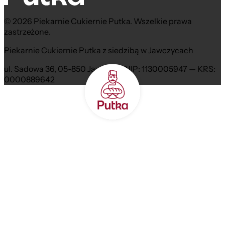
© 2026 Piekarnie Cukiernie Putka. Wszelkie prawa
zastrzeżone.
Piekarnie Cukiernie Putka z siedzibą w Jawczycach
ul. Sadowa 36, 05-850 Jawczyce NIP: 1130005947 — KRS:
0000889642