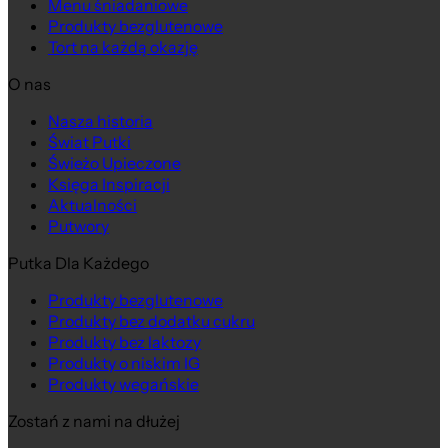
Menu śniadaniowe
Produkty bezglutenowe
Tort na każdą okazję
O nas
Nasza historia
Świat Putki
Świeżo Upieczone
Księga Inspiracji
Aktualności
Putwory
Putka Dla Każdego
Produkty bezglutenowe
Produkty bez dodatku cukru
Produkty bez laktozy
Produkty o niskim IG
Produkty wegańskie
Zostań z nami na dłużej