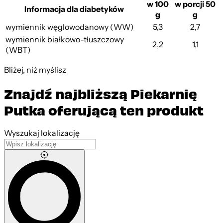
w 100
w porcji 50
Informacja dla diabetyków
g
g
wymiennik węglowodanowy (WW)
5,3
2,7
wymiennik białkowo-tłuszczowy
2,2
1,1
(WBT)
Bliżej, niż myślisz
Znajdź najbliższą Piekarnię
Putka oferującą ten produkt
Leaflet
|
©
OpenStreetMap
contributors
Wyszukaj lokalizację