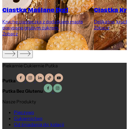
Ciastka Maślane [kg]
Ciastka Kr
Kruche ciasteczka z dodatkiem masła
Delikatne, kruch
posypane grubym cukrem.
Zobacz
Zobacz
Piekarnie Cukiernie Putka
Putka
Putka Bez Glutenu
Na wagę
Na wagę
Nasze Produkty
Pieczywo
Cukiernictwo
Od śniadania do kolacji