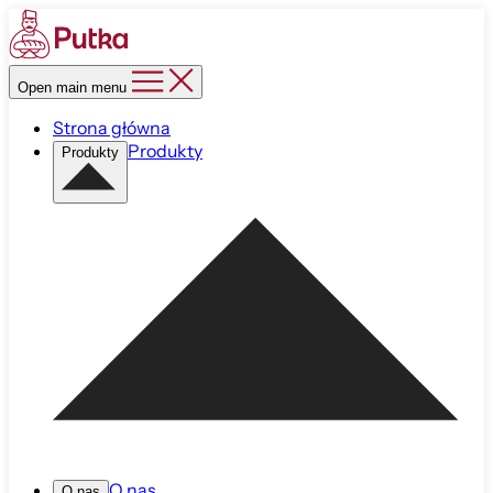
Open main menu
Strona główna
Produkty
Produkty
O nas
O nas