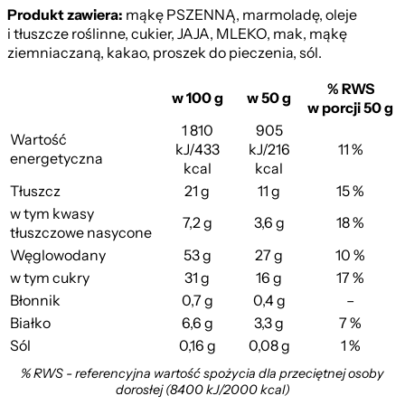
Produkt zawiera:
mąkę PSZENNĄ, marmoladę, oleje
i tłuszcze roślinne, cukier, JAJA, MLEKO, mak, mąkę
ziemniaczaną, kakao, proszek do pieczenia, sól.
% RWS
w 100 g
w 50 g
w porcji 50 g
1 810
905
Wartość
kJ/433
kJ/216
11 %
energetyczna
kcal
kcal
Tłuszcz
21 g
11 g
15 %
w tym kwasy
7,2 g
3,6 g
18 %
tłuszczowe nasycone
Węglowodany
53 g
27 g
10 %
w tym cukry
31 g
16 g
17 %
Błonnik
0,7 g
0,4 g
–
Białko
6,6 g
3,3 g
7 %
Sól
0,16 g
0,08 g
1 %
% RWS - referencyjna wartość spożycia dla przeciętnej osoby
dorosłej (8400 kJ/2000 kcal)