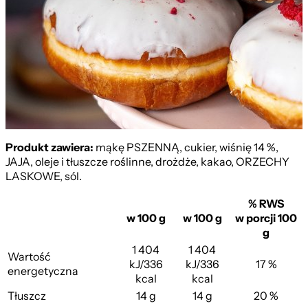
DUO
Produkt zawiera:
mąkę PSZENNĄ, cukier, wiśnię 14 %,
JAJA, oleje i tłuszcze roślinne, drożdże, kakao, ORZECHY
LASKOWE, sól.
% RWS
w 100 g
w 100 g
w porcji 100
g
1 404
1 404
Wartość
kJ/336
kJ/336
17 %
energetyczna
kcal
kcal
Tłuszcz
14 g
14 g
20 %