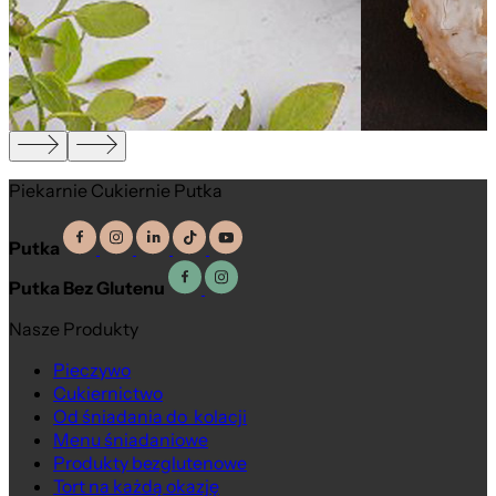
Piekarnie Cukiernie Putka
Putka
Putka Bez Glutenu
Nasze Produkty
Pieczywo
Cukiernictwo
Od śniadania do kolacji
Menu śniadaniowe
Produkty bezglutenowe
Tort na każdą okazję