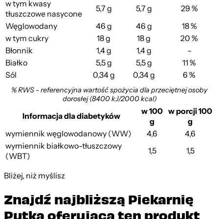
w tym kwasy
5,7 g
5,7 g
29 %
tłuszczowe nasycone
Węglowodany
46 g
46 g
18 %
w tym cukry
18 g
18 g
20 %
Błonnik
1,4 g
1,4 g
–
Białko
5,5 g
5,5 g
11 %
Sól
0,34 g
0,34 g
6 %
% RWS - referencyjna wartość spożycia dla przeciętnej osoby
dorosłej (8400 kJ/2000 kcal)
w 100
w porcji 100
Informacja dla diabetyków
g
g
wymiennik węglowodanowy (WW)
4,6
4,6
wymiennik białkowo-tłuszczowy
1,5
1,5
(WBT)
Bliżej, niż myślisz
Znajdź najbliższą Piekarnię
Putka oferującą ten produkt