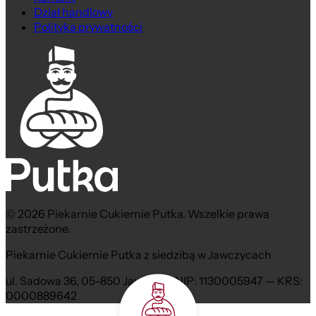
Dział handlowy
Polityka prywatności
© 2026 Piekarnie Cukiernie Putka. Wszelkie prawa
zastrzeżone.
Piekarnie Cukiernie Putka z siedzibą w Jawczycach
ul. Sadowa 36, 05-850 Jawczyce NIP: 1130005947 — KRS:
0000889642