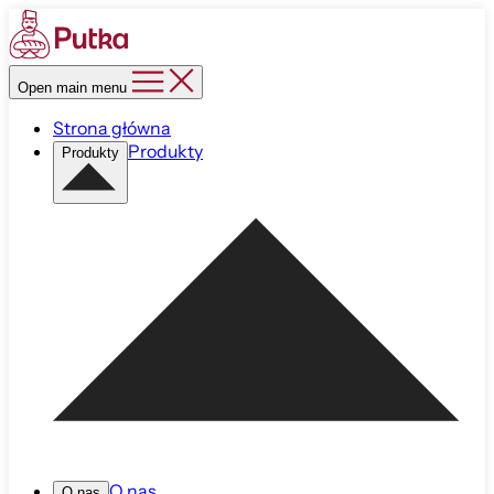
Open main menu
Strona główna
Produkty
Produkty
O nas
O nas