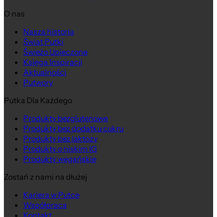
O nas
Nasza historia
Świat Putki
Świeżo Upieczone
Księga Inspiracji
Aktualności
Putwory
Putka Dla Każdego
Produkty bezglutenowe
Produkty bez dodatku cukru
Produkty bez laktozy
Produkty o niskim IG
Produkty wegańskie
Zostań z nami na dłużej
Kariera w Putce
Współpraca
Kontakt