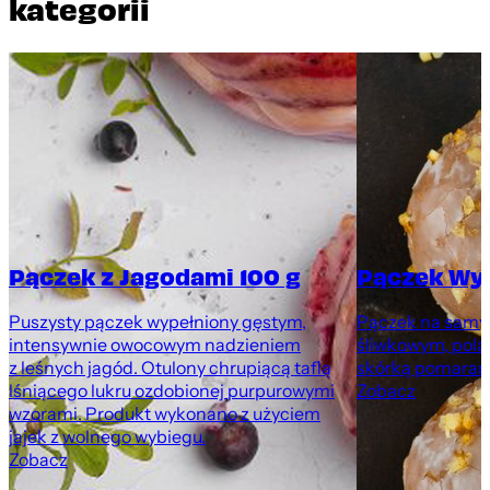
kategorii
Pączek z Jagodami 100 g
Pączek Wy
Puszysty pączek wypełniony gęstym,
Pączek na samyc
intensywnie owocowym nadzieniem
śliwkowym, pola
z leśnych jagód. Otulony chrupiącą taflą
skórką pomarań
lśniącego lukru ozdobionej purpurowymi
Zobacz
wzorami. Produkt wykonano z użyciem
jajek z wolnego wybiegu.
Zobacz