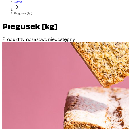
Ciasta
Piegusek [kg]
Piegusek [kg]
Produkt tymczasowo niedostępny