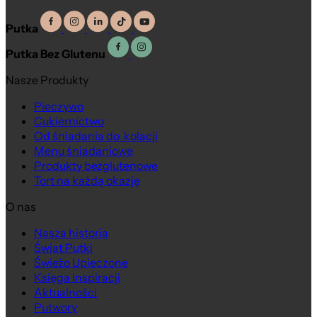
Putka
Putka Bez Glutenu
Nasze Produkty
Pieczywo
Cukiernictwo
Pizza włoska
Pizza rzymska
Od śniadania do kolacji
Menu śniadaniowe
Produkty bezglutenowe
Tort na każdą okazję
O nas
Nasza historia
Świat Putki
Świeżo Upieczone
Księga Inspiracji
Aktualności
Putwory