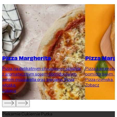
Pizza Margherita
Pizza Marg
Pizza na delikatnym chrupiącym spodzie
Pizza z aromat
z aromatycznym sosem pomidorowym,
pomidorowym, se
serem mozzarella oraz oregano. Pizza
Pizza rzymska.
włoska.
Zobacz
Zobacz
Piekarnie Cukiernie Putka