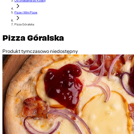
Od Śniadania do Kolacji
Pizze i Mini Pizze
Pizza Góralska
Pizza Góralska
Produkt tymczasowo niedostępny