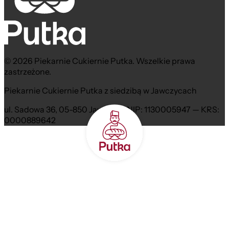
© 2026 Piekarnie Cukiernie Putka. Wszelkie prawa
zastrzeżone.
Piekarnie Cukiernie Putka z siedzibą w Jawczycach
ul. Sadowa 36, 05-850 Jawczyce NIP: 1130005947 — KRS:
0000889642