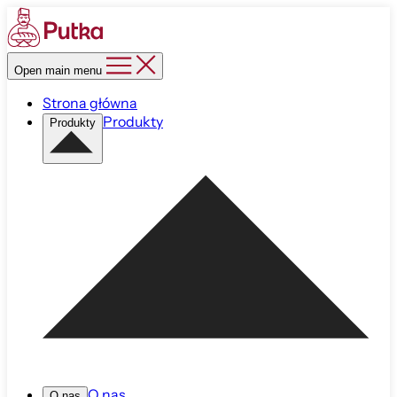
Open main menu
Strona główna
Produkty
Produkty
O nas
O nas