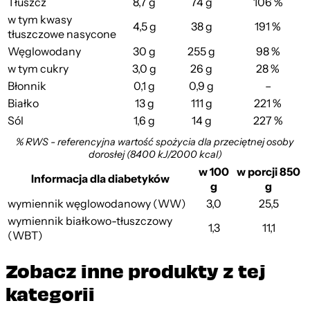
Tłuszcz
8,7 g
74 g
106 %
w tym kwasy
4,5 g
38 g
191 %
tłuszczowe nasycone
Węglowodany
30 g
255 g
98 %
w tym cukry
3,0 g
26 g
28 %
Błonnik
0,1 g
0,9 g
–
Białko
13 g
111 g
221 %
Sól
1,6 g
14 g
227 %
% RWS - referencyjna wartość spożycia dla przeciętnej osoby
dorosłej (8400 kJ/2000 kcal)
w 100
w porcji 850
Informacja dla diabetyków
g
g
wymiennik węglowodanowy (WW)
3,0
25,5
wymiennik białkowo-tłuszczowy
1,3
11,1
(WBT)
Zobacz inne produkty z tej
kategorii