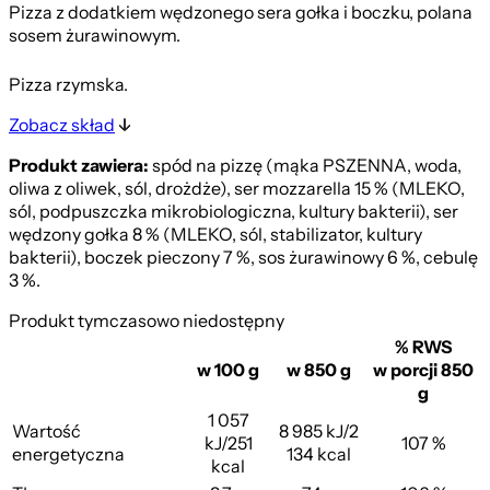
Pizza z dodatkiem wędzonego sera gołka i boczku, polana
sosem żurawinowym.
Pizza rzymska.
Zobacz skład
Produkt zawiera:
spód na pizzę (mąka PSZENNA, woda,
oliwa z oliwek, sól, drożdże), ser mozzarella 15 % (MLEKO,
sól, podpuszczka mikrobiologiczna, kultury bakterii), ser
wędzony gołka 8 % (MLEKO, sól, stabilizator, kultury
bakterii), boczek pieczony 7 %, sos żurawinowy 6 %, cebulę
3 %.
Produkt tymczasowo niedostępny
% RWS
w 100 g
w 850 g
w porcji 850
g
1 057
Wartość
8 985 kJ/2
kJ/251
107 %
energetyczna
134 kcal
kcal