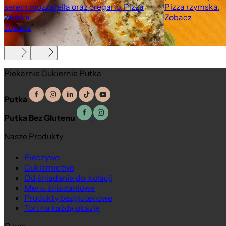
serem mozzarella oraz oregano. Pizza
Pizza rzymska.
włoska.
Zobacz
Zobacz
Piekarnie Cukiernie Putka
Putka
Putka Bez Glutenu
Nasze Produkty
Pieczywo
Pizza włoska
Pizza rzymska
Cukiernictwo
Od śniadania do kolacji
Menu śniadaniowe
Produkty bezglutenowe
Tort na każdą okazję