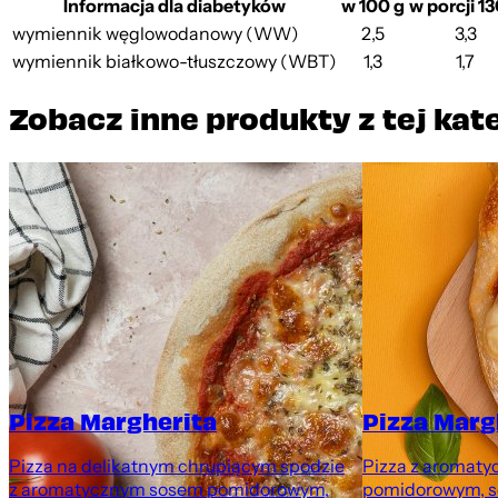
Informacja dla diabetyków
w 100 g
w porcji 13
wymiennik węglowodanowy (WW)
2,5
3,3
wymiennik białkowo-tłuszczowy (WBT)
1,3
1,7
Zobacz inne produkty z tej kat
Pizza Margherita
Pizza Marg
Pizza na delikatnym chrupiącym spodzie
Pizza z aromat
z aromatycznym sosem pomidorowym,
pomidorowym, se