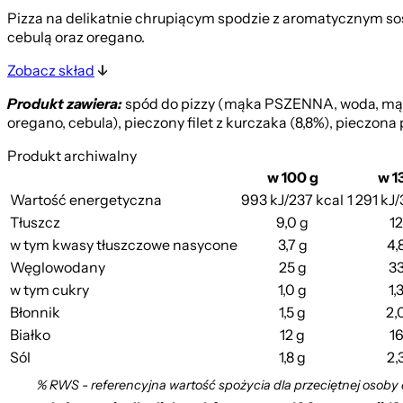
Pizza na delikatnie chrupiącym spodzie z aromatycznym so
cebulą oraz oregano.
Zobacz skład
Produkt zawiera:
spód do pizzy (mąka PSZENNA, woda, mąka 
oregano, cebula), pieczony filet z kurczaka (8,8%), pieczo
Produkt archiwalny
w 100 g
w 1
Wartość energetyczna
993 kJ/237 kcal
1 291 kJ
Tłuszcz
9,0 g
12
w tym kwasy tłuszczowe nasycone
3,7 g
4,
Węglowodany
25 g
33
w tym cukry
1,0 g
1,
Błonnik
1,5 g
2,
Białko
12 g
16
Sól
1,8 g
2,
% RWS - referencyjna wartość spożycia dla przeciętnej osoby