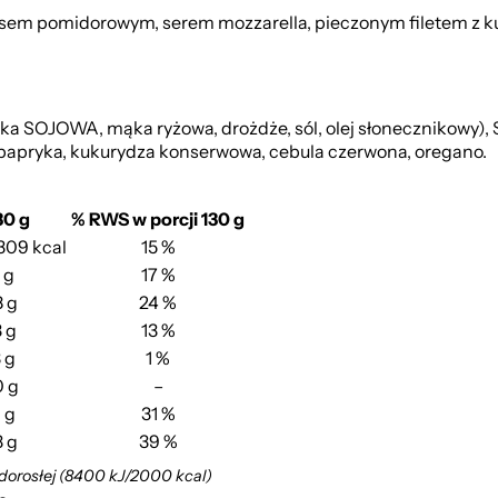
sem pomidorowym, serem mozzarella, pieczonym filetem z ku
SOJOWA, mąka ryżowa, drożdże, sól, olej słonecznikowy), SE
na papryka, kukurydza konserwowa, cebula czerwona, oregano.
30 g
% RWS w porcji 130 g
/309 kcal
15 %
 g
17 %
8 g
24 %
 g
13 %
3 g
1 %
0 g
–
 g
31 %
3 g
39 %
 dorosłej (8400 kJ/2000 kcal)