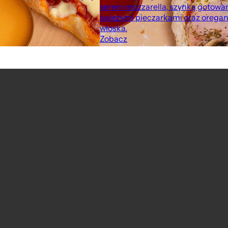
serem mozzarella, szynką gotowa
świeżymi pieczarkami oraz oregan
włoska.
Zobacz
Pizza włoska