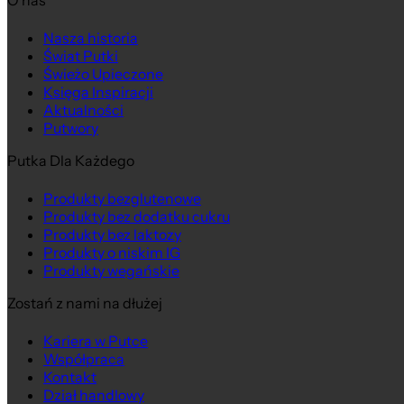
O nas
Nasza historia
Świat Putki
Świeżo Upieczone
Księga Inspiracji
Aktualności
Putwory
Putka Dla Każdego
Produkty bezglutenowe
Produkty bez dodatku cukru
Produkty bez laktozy
Produkty o niskim IG
Produkty wegańskie
Zostań z nami na dłużej
Kariera w Putce
Współpraca
Kontakt
Dział handlowy