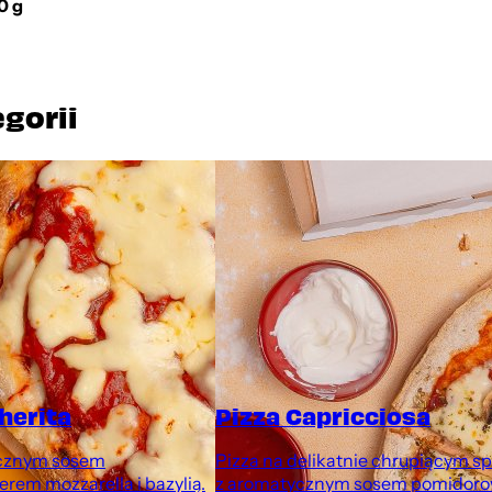
0 g
egorii
herita
Pizza Capricciosa
ycznym sosem
Pizza na delikatnie chrupiącym s
rem mozzarella i bazylią.
z aromatycznym sosem pomidor