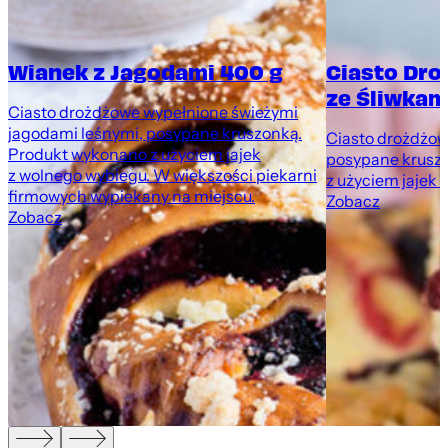
Wianek z Jagodami 400 g
Ciasto Dr
ze Śliwkami
Ciasto drożdżowe wypełnione świeżymi
jagodami leśnymi, posypane kruszonką.
Ciasto drożdżowe
Produkt wykonano z użyciem jajek
posypane krusz
z wolnego wybiegu. W większości piekarni
z użyciem jajek 
firmowych wypiekany na miejscu.
Zobacz
Zobacz
,