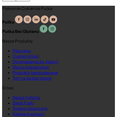
Piekarnie Cukiernie Putka
Putka
Putka Bez Glutenu
Nasze Produkty
Pieczywo
Cukiernictwo
Od śniadania do kolacji
Menu śniadaniowe
Produkty bezglutenowe
Tort na każdą okazję
O nas
Nasza historia
Na wagę
Świat Putki
Świeżo Upieczone
Księga Inspiracji