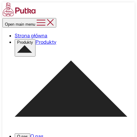
Open main menu
Strona główna
Produkty
Produkty
O nas
O nas