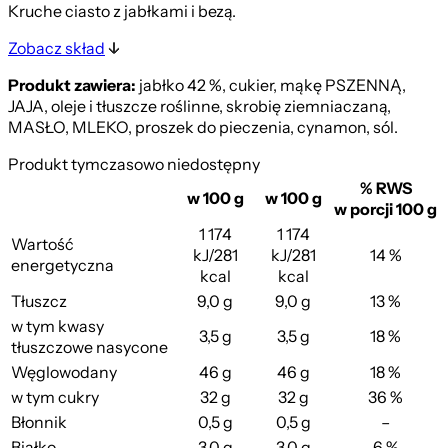
Kruche ciasto z jabłkami i bezą.
Zobacz skład
Produkt zawiera:
jabłko 42 %, cukier, mąkę PSZENNĄ,
JAJA, oleje i tłuszcze roślinne, skrobię ziemniaczaną,
MASŁO, MLEKO, proszek do pieczenia, cynamon, sól.
Produkt tymczasowo niedostępny
% RWS
w 100 g
w 100 g
w porcji 100 g
1 174
1 174
Wartość
kJ/281
kJ/281
14 %
energetyczna
kcal
kcal
Tłuszcz
9,0 g
9,0 g
13 %
w tym kwasy
3,5 g
3,5 g
18 %
tłuszczowe nasycone
Węglowodany
46 g
46 g
18 %
w tym cukry
32 g
32 g
36 %
Błonnik
0,5 g
0,5 g
–
Białko
3,0 g
3,0 g
6 %