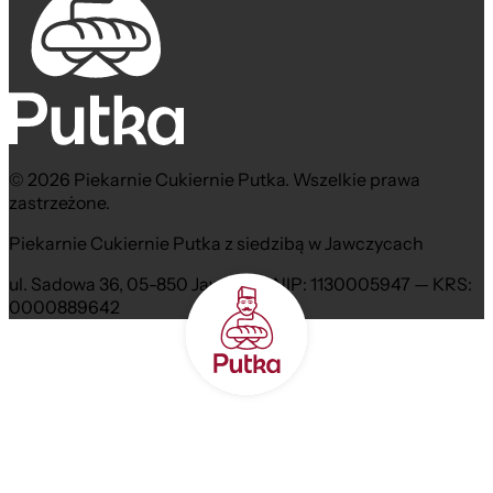
© 2026 Piekarnie Cukiernie Putka. Wszelkie prawa
zastrzeżone.
Piekarnie Cukiernie Putka z siedzibą w Jawczycach
ul. Sadowa 36, 05-850 Jawczyce NIP: 1130005947 — KRS:
0000889642