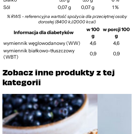
Sól
0,07 g
0,07 g
1 %
% RWS - referencyjna wartość spożycia dla przeciętnej osoby
dorosłej (8400 kJ/2000 kcal)
w 100
w porcji 100
Informacja dla diabetyków
g
g
wymiennik węglowodanowy (WW)
4,6
4,6
wymiennik białkowo-tłuszczowy
0,9
0,9
(WBT)
Zobacz inne produkty z tej
kategorii