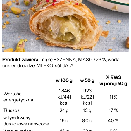
Z Pistacją
Produkt zawiera
: mąkę PSZENNĄ, MASŁO 23 %, woda,
cukier, drożdże, MLEKO, sól, JAJA.
% RWS
w 100 g
w 50 g
w porcji 50 g
1 846
923
Wartość
kJ/441
kJ/221
11 %
energetyczna
kcal
kcal
Tłuszcz
24 g
12 g
17 %
w tym kwasy
16 g
8,0 g
40 %
tłuszczowe nasycone