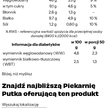
Węglowodany
46 g
23 g
9 %
w tym cukry
9,1 g
4,6 g
5 %
Błonnik
2,6 g
1,3 g
–
Białko
9,7 g
4,9 g
10 %
Sól
1,2 g
0,60 g
10 %
% RWS - referencyjna wartość spożycia dla przeciętnej osoby
dorosłej (8400 kJ/2000 kcal)
w 100
w porcji 50
Informacja dla diabetyków
g
g
wymiennik węglowodanowy (WW)
4,6
2,3
wymiennik białkowo-tłuszczowy
2,5
1,3
(WBT)
Bliżej, niż myślisz
Znajdź najbliższą Piekarnię
Putka oferującą ten produkt
Leaflet
|
©
OpenStreetMap
contributors
Wyszukaj lokalizację