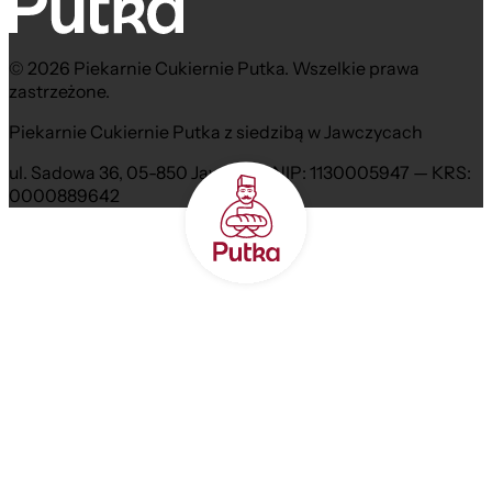
© 2026 Piekarnie Cukiernie Putka. Wszelkie prawa
zastrzeżone.
Piekarnie Cukiernie Putka z siedzibą w Jawczycach
ul. Sadowa 36, 05-850 Jawczyce NIP: 1130005947 — KRS:
0000889642