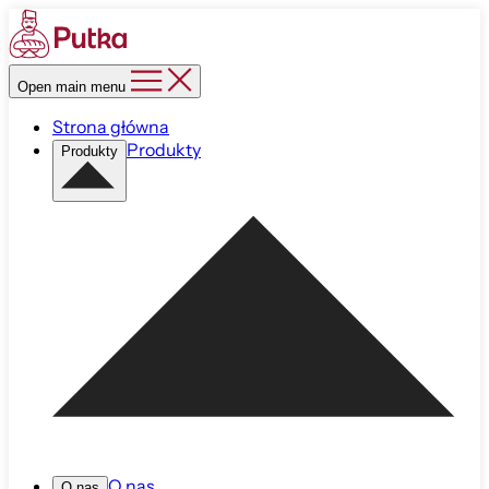
Open main menu
Strona główna
Produkty
Produkty
O nas
O nas