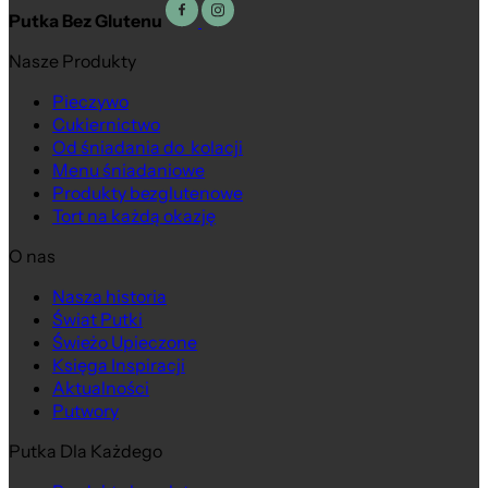
Putka Bez Glutenu
Nasze Produkty
Pieczywo
Cukiernictwo
Od śniadania do kolacji
Menu śniadaniowe
Produkty bezglutenowe
Tort na każdą okazję
O nas
Nasza historia
Świat Putki
Świeżo Upieczone
Księga Inspiracji
Aktualności
Putwory
Putka Dla Każdego