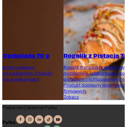
z Czekoladą 70 g
Rogalik z Pistacją 7
asta francuskiego
Rogalik francuski z pistacjow
wym nadzieniem. Produkt
nadzieniem, udekorowany po
ynie w piekarniach
pistacjami i liofilizowanymi m
Produkt dostępny jedynie w p
firmowych.
Zobacz
Piekarnie Cukiernie Putka
Putka