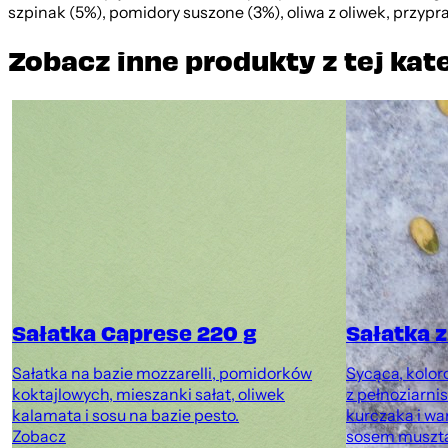
szpinak (5%), pomidory suszone (3%), oliwa z oliwek, przypra
Zobacz inne produkty z tej kat
Sałatka Caprese 220 g
Sałatka 
Sałatka na bazie mozzarelli, pomidorków
Sycąca, kolor
koktajlowych, mieszanki sałat, oliwek
z pełnoziarn
kalamata i sosu na bazie pesto.
kurczaka i w
Zobacz
sosem muszt