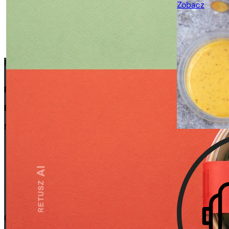
Zobacz
Piekarnie Cukiernie Putka
Putka
Putka Bez Glutenu
Nasze Produkty
Pieczywo
Cukiernictwo
Od śniadania do kolacji
Menu śniadaniowe
Produkty bezglutenowe
Tort na każdą okazję
O nas