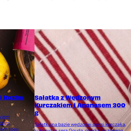
i Kozim
Sałatka z Wędzonym
Kurczakiem i Ananasem 300
g
akiem
ozim,
Sałatka na bazie wędzonej piersi kurczaka,
iem sosu
kukurydzy, sera Gouda, ogórka kiszonego,