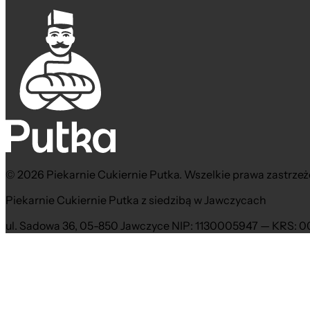
© 2026 Piekarnie Cukiernie Putka. Wszelkie prawa zastrzeż
Piekarnie Cukiernie Putka z siedzibą w Jawczycach
ul. Sadowa 36, 05-850 Jawczyce NIP: 1130005947 — KRS: