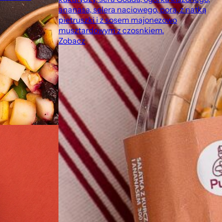
ananasa, selera naciowego, pora, z natką
pietruszki i z sosem majonezowo
musztardowym z czosnkiem.
Zobacz