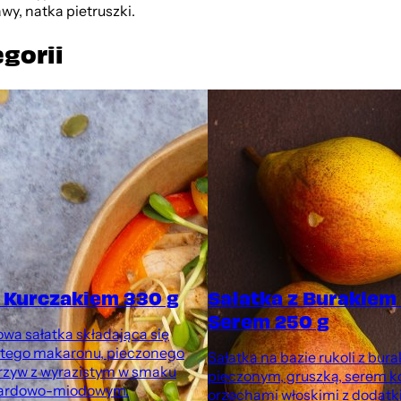
wy, natka pietruszki.
egorii
z Kurczakiem 330 g
Sałatka z Burakiem 
Serem 250 g
owa sałatka składająca się
istego makaronu, pieczonego
Sałatka na bazie rukoli z bur
arzyw z wyrazistym w smaku
pieczonym, gruszką, serem k
ardowo-miodowym.
orzechami włoskimi z dodatk