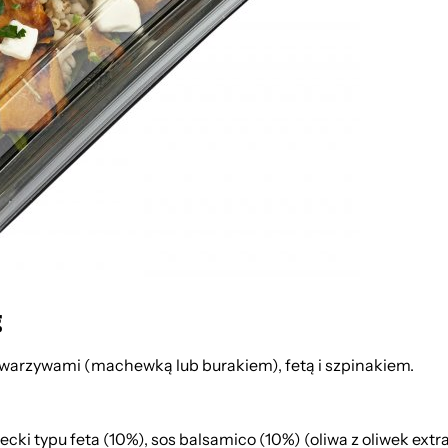
g
 warzywami (machewką lub burakiem), fetą i szpinakiem.
cki typu feta (10%), sos balsamico (10%) (oliwa z oliwek extra