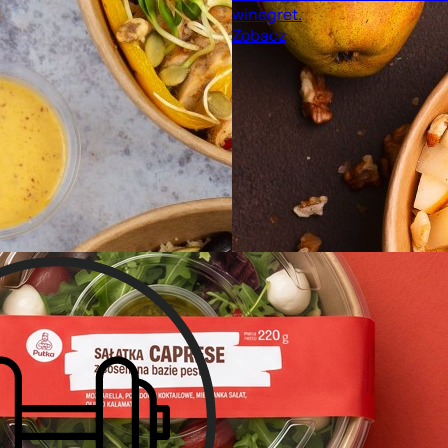
winegret.
Zobacz