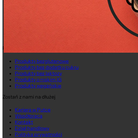
Nasza historia
Świat Putki
Świeżo Upieczone
Księga Inspiracji
Aktualności
Putwory
Putka Dla Każdego
Produkty bezglutenowe
Produkty bez dodatku cukru
Produkty bez laktozy
Produkty o niskim IG
Produkty wegańskie
Zostań z nami na dłużej
Kariera w Putce
Współpraca
Kontakt
Dział handlowy
Polityka prywatności