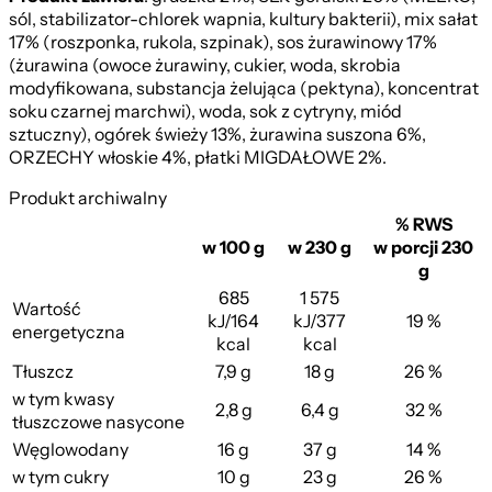
sól, stabilizator-chlorek wapnia, kultury bakterii), mix sałat
17% (roszponka, rukola, szpinak), sos żurawinowy 17%
(żurawina (owoce żurawiny, cukier, woda, skrobia
modyfikowana, substancja żelująca (pektyna), koncentrat
soku czarnej marchwi), woda, sok z cytryny, miód
sztuczny), ogórek świeży 13%, żurawina suszona 6%,
ORZECHY włoskie 4%, płatki MIGDAŁOWE 2%.
Produkt archiwalny
% RWS
w 100 g
w 230 g
w porcji 230
g
685
1 575
Wartość
kJ/164
kJ/377
19 %
energetyczna
kcal
kcal
Tłuszcz
7,9 g
18 g
26 %
w tym kwasy
2,8 g
6,4 g
32 %
tłuszczowe nasycone
Węglowodany
16 g
37 g
14 %
w tym cukry
10 g
23 g
26 %