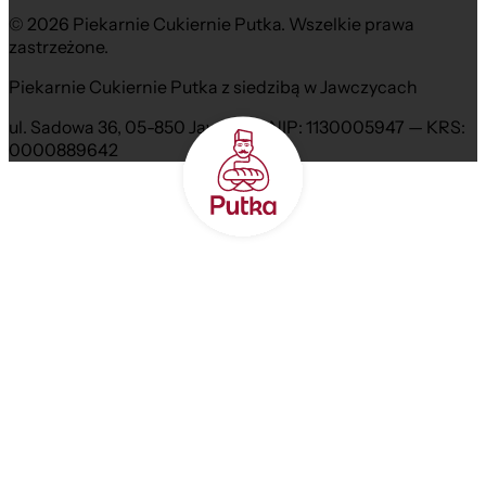
© 2026 Piekarnie Cukiernie Putka. Wszelkie prawa
zastrzeżone.
Piekarnie Cukiernie Putka z siedzibą w Jawczycach
ul. Sadowa 36, 05-850 Jawczyce NIP: 1130005947 — KRS:
0000889642