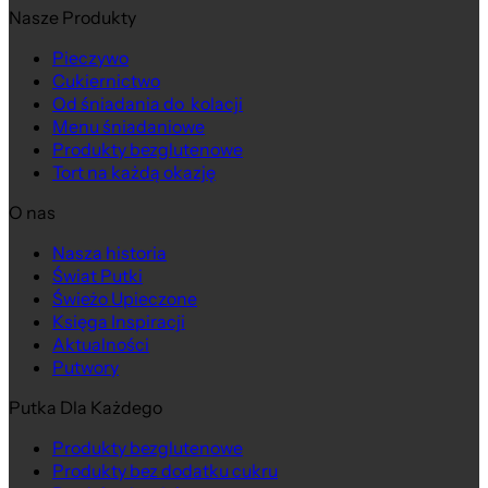
Nasze Produkty
Pieczywo
Cukiernictwo
Od śniadania do kolacji
Menu śniadaniowe
Produkty bezglutenowe
Tort na każdą okazję
O nas
Nasza historia
Świat Putki
Świeżo Upieczone
Księga Inspiracji
Aktualności
Putwory
Putka Dla Każdego
Produkty bezglutenowe
Produkty bez dodatku cukru