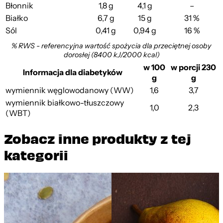
Błonnik
1,8 g
4,1 g
–
Białko
6,7 g
15 g
31 %
Sól
0,41 g
0,94 g
16 %
% RWS - referencyjna wartość spożycia dla przeciętnej osoby
dorosłej (8400 kJ/2000 kcal)
w 100
w porcji 230
Informacja dla diabetyków
g
g
wymiennik węglowodanowy (WW)
1,6
3,7
wymiennik białkowo-tłuszczowy
1,0
2,3
(WBT)
Zobacz inne produkty z tej
kategorii