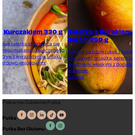
z Kurczakiem 330 g
Sałatka z Burakiem 
Serem 250 g
rowa sałatka składająca się
nistego makaronu, pieczonego
Sałatka na bazie rukoli z bura
warzyw z wyrazistym w smaku
pieczonym, gruszką, serem ko
tardowo-miodowym.
orzechami włoskimi z dodatki
winegret.
Zobacz
Piekarnie Cukiernie Putka
Putka
Putka Bez Glutenu