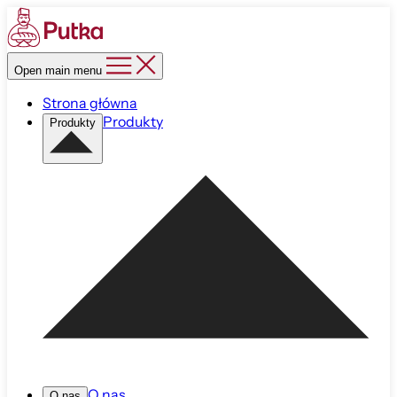
Open main menu
Strona główna
Produkty
Produkty
O nas
O nas