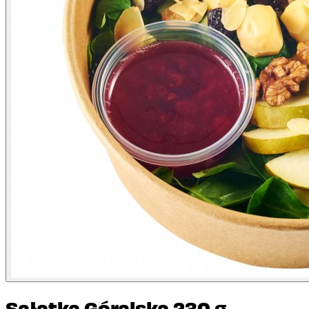
Sałatka Góralska 230 g