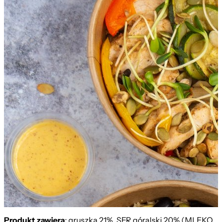
z Kurczakiem
Produkt zawiera
: gruszka 21%, SER góralski 20% (MLEKO,