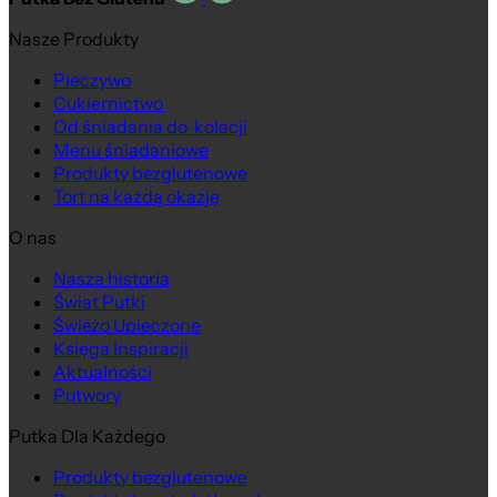
Nasze Produkty
Pieczywo
Cukiernictwo
Od śniadania do kolacji
Menu śniadaniowe
Produkty bezglutenowe
Tort na każdą okazję
O nas
Nasza historia
Świat Putki
Świeżo Upieczone
Księga Inspiracji
Aktualności
Putwory
Putka Dla Każdego
Produkty bezglutenowe