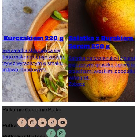
z Kurczakiem 330 g
Sałatka z Burakiem 
Serem 250 g
rowa sałatka składająca się
nistego makaronu, pieczonego
Sałatka na bazie rukoli z bura
warzyw z wyrazistym w smaku
pieczonym, gruszką, serem ko
tardowo-miodowym.
orzechami włoskimi z dodatki
winegret.
Zobacz
Piekarnie Cukiernie Putka
Putka
Putka Bez Glutenu