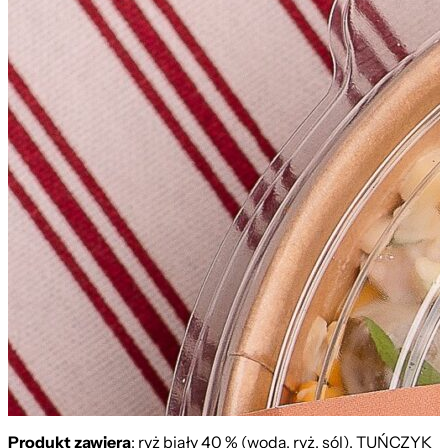
Produkt zawiera
: ryż biały 40 % (woda, ryż, sól), TUŃCZYK