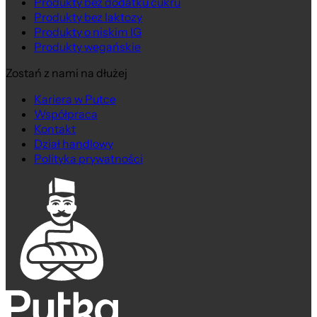
Produkty bez dodatku cukru
Produkty bez laktozy
Produkty o niskim IG
Produkty wegańskie
Zostań z nami na dłużej
Kariera w Putce
z Wędzonym Kurczakiem
Współpraca
Kontakt
Dział handlowy
Polityka prywatności