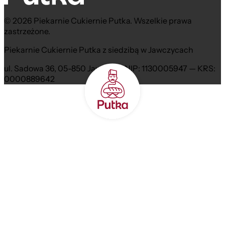
© 2026 Piekarnie Cukiernie Putka. Wszelkie prawa
zastrzeżone.
Piekarnie Cukiernie Putka z siedzibą w Jawczycach
ul. Sadowa 36, 05-850 Jawczyce NIP: 1130005947 — KRS:
0000889642