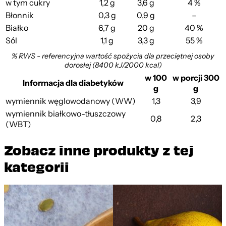
w tym cukry
1,2 g
3,6 g
4 %
Błonnik
0,3 g
0,9 g
–
Białko
6,7 g
20 g
40 %
Sól
1,1 g
3,3 g
55 %
% RWS - referencyjna wartość spożycia dla przeciętnej osoby
dorosłej (8400 kJ/2000 kcal)
w 100
w porcji 300
Informacja dla diabetyków
g
g
wymiennik węglowodanowy (WW)
1,3
3,9
wymiennik białkowo-tłuszczowy
0,8
2,3
(WBT)
Zobacz inne produkty z tej
kategorii