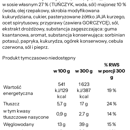
w sosie własnym 27 % (TUŃCZYK, woda, sól) majonez 10 %
(woda, olej rzepakowy, skrobia modyfikowana
kukurydziana, cukier, pasteryzowane żółtko JAJA kurzego,
ocet spirytusowy, przyprawy (zawiera GORCZYCĘ), sól,
ekstrakt drożdżowy, substancja zagęszczająca: guma
ksantanowa, aromat, substancja konserwująca: sorbinian
potasu), papryka, kukurydza, ogórek konserwowy, cebula
czerwona, sól i pieprz.
Produkt tymczasowo niedostępny
% RWS
w 100 g
w 300 g
w porcji 300
g
541
1 623
Wartość
kJ/129
kJ/387
19 %
energetyczna
kcal
kcal
Tłuszcz
5,7 g
17 g
24 %
w tym kwasy
0,9 g
2,7 g
14 %
tłuszczowe nasycone
Węglowodany
13 g
39 g
15 %