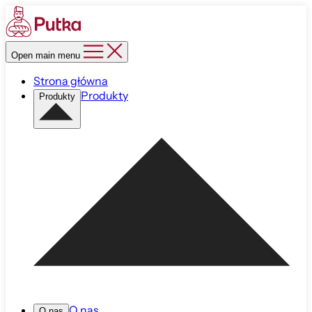
Open main menu
Strona główna
Produkty
Produkty
O nas
O nas