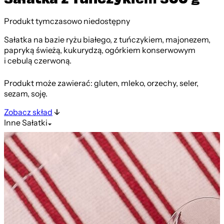
Produkt tymczasowo niedostępny
Sałatka na bazie ryżu białego, z tuńczykiem, majonezem,
papryką świeżą, kukurydzą, ogórkiem konserwowym
i cebulą czerwoną.
Produkt może zawierać: gluten, mleko, orzechy, seler,
sezam, soję.
Zobacz skład
Inne
Sałatki