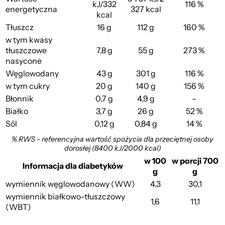
kJ/332
116 %
energetyczna
327 kcal
kcal
Tłuszcz
16 g
112 g
160 %
w tym kwasy
tłuszczowe
7,8 g
55 g
273 %
nasycone
Węglowodany
43 g
301 g
116 %
w tym cukry
20 g
140 g
156 %
Błonnik
0,7 g
4,9 g
–
Białko
3,7 g
26 g
52 %
Sól
0,12 g
0,84 g
14 %
% RWS - referencyjna wartość spożycia dla przeciętnej osoby
dorosłej (8400 kJ/2000 kcal)
w 100
w porcji 700
Informacja dla diabetyków
g
g
wymiennik węglowodanowy (WW)
4,3
30,1
wymiennik białkowo-tłuszczowy
1,6
11,1
(WBT)