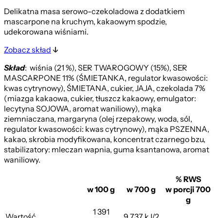
Delikatna masa serowo-czekoladowa z dodatkiem
mascarpone na kruchym, kakaowym spodzie,
udekorowana wiśniami.
Zobacz skład
Skład
: wiśnia (21 %), SER TWAROGOWY (15%), SER
MASCARPONE 11% (ŚMIETANKA, regulator kwasowości:
kwas cytrynowy), ŚMIETANA, cukier, JAJA, czekolada 7%
(miazga kakaowa, cukier, tłuszcz kakaowy, emulgator:
lecytyna SOJOWA, aromat waniliowy), mąka
ziemniaczana, margaryna (olej rzepakowy, woda, sól,
regulator kwasowości: kwas cytrynowy), mąka PSZENNA,
kakao, skrobia modyfikowana, koncentrat czarnego bzu,
stabilizatory: mleczan wapnia, guma ksantanowa, aromat
waniliowy.
% RWS
w 100 g
w 700 g
w porcji 700
g
1 391
Wartość
9 737 kJ/2