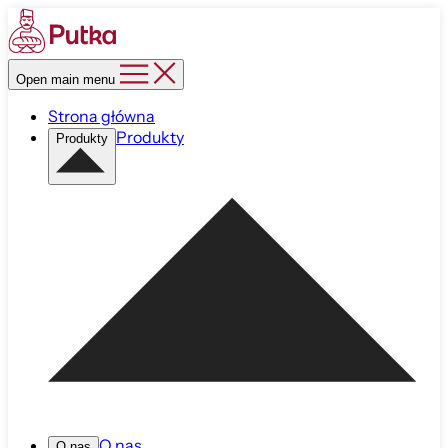
Open main menu
Strona główna
Produkty
Produkty
O nas
O nas