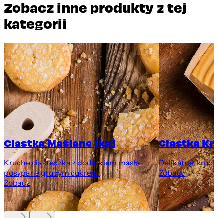
Zobacz inne produkty z tej
kategorii
Ciastka Maślane [kg]
Ciastka Kr
Kruche ciasteczka z dodatkiem masła
Delikatne, kruch
posypane grubym cukrem.
Zobacz
Zobacz