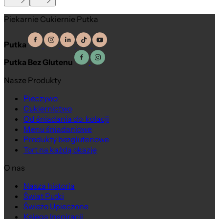
Piekarnie Cukiernie Putka
Putka
Putka Bez Glutenu
Na wagę
Na wagę
Nasze Produkty
Pieczywo
Cukiernictwo
Od śniadania do kolacji
Menu śniadaniowe
Produkty bezglutenowe
Tort na każdą okazję
O nas
Nasza historia
Świat Putki
Świeżo Upieczone
Księga Inspiracji