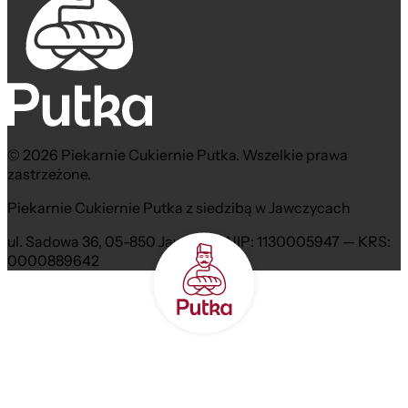
© 2026 Piekarnie Cukiernie Putka. Wszelkie prawa
zastrzeżone.
Piekarnie Cukiernie Putka z siedzibą w Jawczycach
ul. Sadowa 36, 05-850 Jawczyce NIP: 1130005947 — KRS:
0000889642