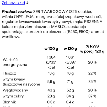
Zobacz skład
Produkt zawiera:
SER TWAROGOWY (32%), cukier,
wiśnia (14%), JAJA, margaryna (olej rzepakowy, woda, sól,
regulator kwasowości: kwas cytrynowy), mąka PSZENNA,
kakao, mąka ziemniaczana, MASŁO, substancja
spulchniająca: proszek do pieczenia (E450, E500), aromat
waniliowy.
% RWS
w 100 g
w 120 g
w porcji 120 g
1 384
1 661
Wartość
kJ/331
kJ/397
20 %
energetyczna
kcal
kcal
Tłuszcz
13 g
16 g
22 %
w tym kwasy
5,9 g
7,1 g
35 %
tłuszczowe nasycone
Węglowodany
43 g
52 g
20 %
w tym cukry
28 g
34 g
37 %
Błonnik
0,3 g
0,4 g
–