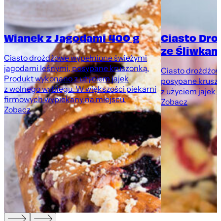
Wianek z Jagodami 400 g
Ciasto Dr
ze Śliwkami
Ciasto drożdżowe wypełnione świeżymi
jagodami leśnymi, posypane kruszonką.
Ciasto drożdżowe
Produkt wykonano z użyciem jajek
posypane krusz
z wolnego wybiegu. W większości piekarni
z użyciem jajek 
firmowych wypiekany na miejscu.
Zobacz
Zobacz
,