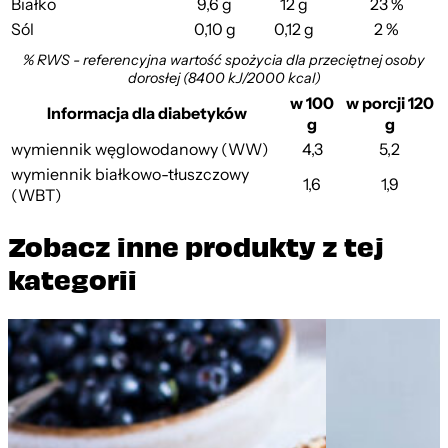
Białko
9,6 g
12 g
23 %
Sól
0,10 g
0,12 g
2 %
% RWS - referencyjna wartość spożycia dla przeciętnej osoby
dorosłej (8400 kJ/2000 kcal)
w 100
w porcji 120
Informacja dla diabetyków
g
g
wymiennik węglowodanowy (WW)
4,3
5,2
wymiennik białkowo-tłuszczowy
1,6
1,9
(WBT)
Zobacz inne produkty z tej
kategorii