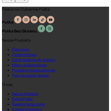
Piekarnie Cukiernie Putka
Putka
Putka Bez Glutenu
Nasze Produkty
Pieczywo
Cukiernictwo
Od śniadania do kolacji
Menu śniadaniowe
Produkty bezglutenowe
Tort na każdą okazję
O nas
Nasza historia
Na wagę
Świat Putki
Świeżo Upieczone
Księga Inspiracji