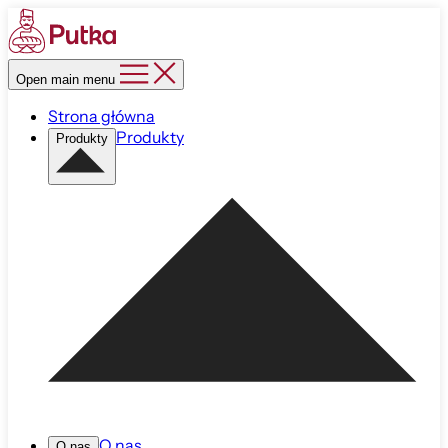
Open main menu
Strona główna
Produkty
Produkty
O nas
O nas