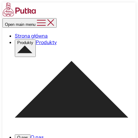
Open main menu
Strona główna
Produkty
Produkty
O nas
O nas