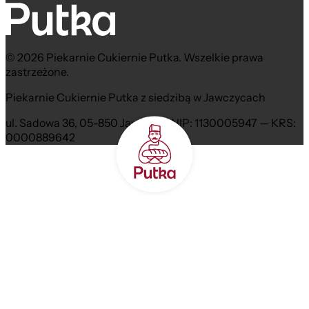
© 2026 Piekarnie Cukiernie Putka. Wszelkie prawa
zastrzeżone.
Piekarnie Cukiernie Putka z siedzibą w Jawczycach
ul. Sadowa 36, 05-850 Jawczyce NIP: 1130005947 — KRS:
0000889642