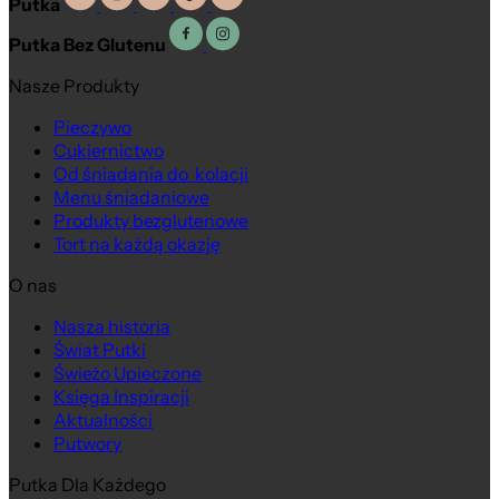
Putka
Putka Bez Glutenu
Nasze Produkty
Pieczywo
Cukiernictwo
Od śniadania do kolacji
Menu śniadaniowe
Produkty bezglutenowe
Tort na każdą okazję
O nas
Nasza historia
Świat Putki
Świeżo Upieczone
Księga Inspiracji
Aktualności
Putwory
Putka Dla Każdego