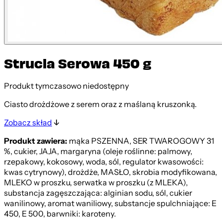
Strucla Serowa 450 g
Produkt tymczasowo niedostępny
Ciasto drożdżowe z serem oraz z maślaną kruszonką.
Zobacz skład
Produkt zawiera:
mąka PSZENNA, SER TWAROGOWY 31
%, cukier, JAJA, margaryna (oleje roślinne: palmowy,
rzepakowy, kokosowy, woda, sól, regulator kwasowości:
kwas cytrynowy), drożdże, MASŁO, skrobia modyfikowana,
MLEKO w proszku, serwatka w proszku (z MLEKA),
substancja zagęszczająca: alginian sodu, sól, cukier
wanilinowy, aromat waniliowy, substancje spulchniające: E
450, E 500, barwniki: karoteny.