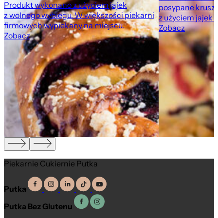
Produkt wykonano z użyciem jajek
posypane krusz
z wolnego wybiegu. W większości piekarni
z użyciem jajek 
firmowych wypiekany na miejscu.
Zobacz
Zobacz
,
Piekarnie Cukiernie Putka
Putka
Putka Bez Glutenu