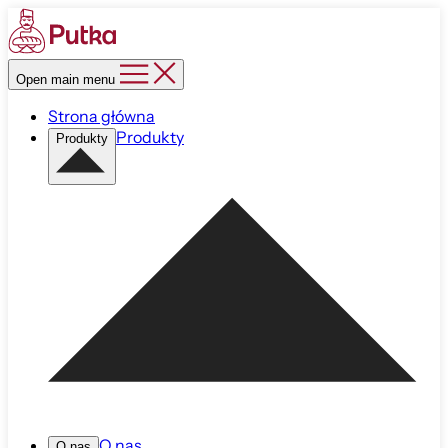
Open main menu
Strona główna
Produkty
Produkty
O nas
O nas