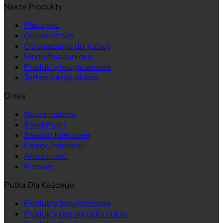
Nasze Produkty
Pieczywo
Cukiernictwo
Od śniadania do kolacji
Menu śniadaniowe
Produkty bezglutenowe
Tort na każdą okazję
O nas
Nasza historia
Na wagę
Świat Putki
Świeżo Upieczone
Księga Inspiracji
Aktualności
Putwory
Putka Dla Każdego
Produkty bezglutenowe
Produkty bez dodatku cukru