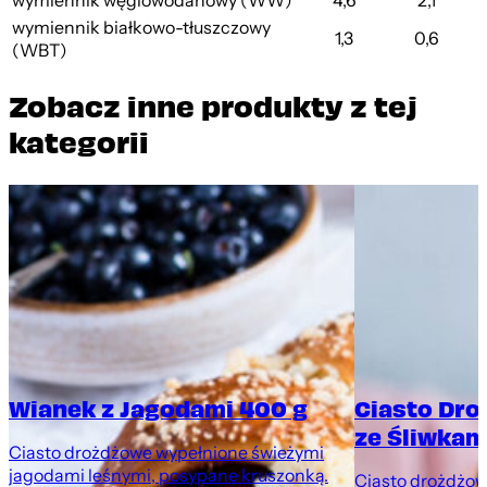
wymiennik węglowodanowy (WW)
4,6
2,1
wymiennik białkowo-tłuszczowy
1,3
0,6
(WBT)
Zobacz inne produkty z tej
kategorii
Wianek z Jagodami 400 g
Ciasto Dr
ze Śliwkami
Ciasto drożdżowe wypełnione świeżymi
jagodami leśnymi, posypane kruszonką.
Ciasto drożdżowe