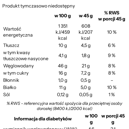
Produkt tymczasowo niedostępny
% RWS
w 100 g
w 45 g
w porcji 45 g
1 351
608
Wartość
kJ/459
kJ/207
10 %
energetyczna
kcal
kcal
Tłuszcz
10 g
4,5 g
6 %
w tym kwasy
4,1 g
1,8 g
9 %
tłuszczowe nasycone
Węglowodany
46 g
21 g
8 %
w tym cukry
16 g
7,2 g
8 %
Błonnik
1,0 g
0,5 g
–
Białko
11 g
5,0 g
10 %
Sól
0,12 g
0,05 g
1 %
% RWS - referencyjna wartość spożycia dla przeciętnej osoby
dorosłej (8400 kJ/2000 kcal)
w 100
w porcji 45
Informacja dla diabetyków
g
g