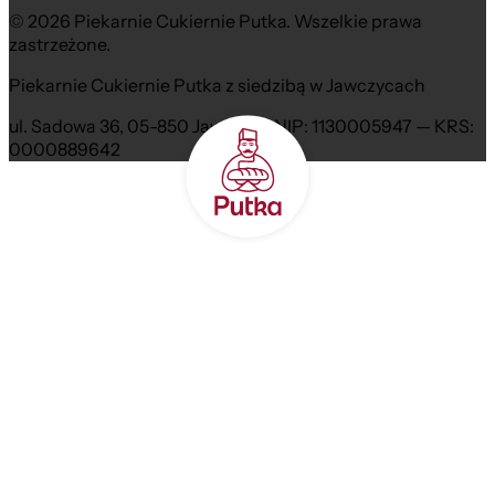
© 2026 Piekarnie Cukiernie Putka. Wszelkie prawa
zastrzeżone.
Piekarnie Cukiernie Putka z siedzibą w Jawczycach
ul. Sadowa 36, 05-850 Jawczyce NIP: 1130005947 — KRS:
0000889642