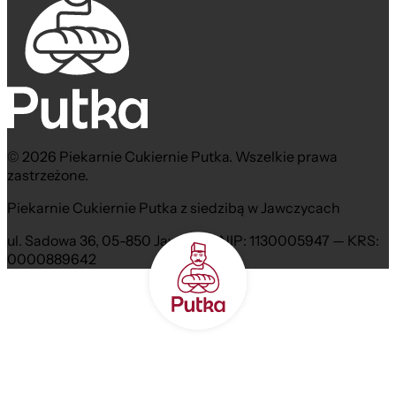
© 2026 Piekarnie Cukiernie Putka. Wszelkie prawa
zastrzeżone.
Piekarnie Cukiernie Putka z siedzibą w Jawczycach
ul. Sadowa 36, 05-850 Jawczyce NIP: 1130005947 — KRS:
0000889642