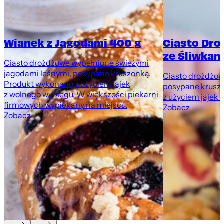
Wianek z Jagodami 400 g
Ciasto Dr
ze Śliwkami
Ciasto drożdżowe wypełnione świeżymi
jagodami leśnymi, posypane kruszonką.
Ciasto drożdżowe
Produkt wykonano z użyciem jajek
posypane krusz
z wolnego wybiegu. W większości piekarni
z użyciem jajek 
firmowych wypiekany na miejscu.
Zobacz
Zobacz
,