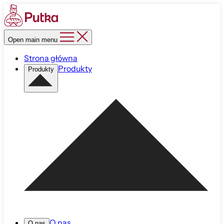
Open main menu
Strona główna
Produkty
Produkty
O nas
O nas