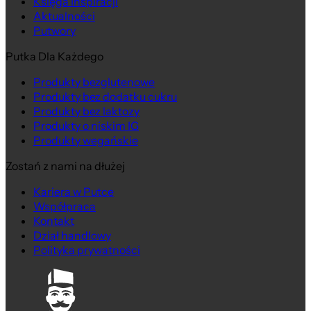
Księga Inspiracji
Aktualności
Putwory
Putka Dla Każdego
Produkty bezglutenowe
Produkty bez dodatku cukru
Produkty bez laktozy
Produkty o niskim IG
Produkty wegańskie
Zostań z nami na dłużej
Kariera w Putce
Współpraca
Kontakt
Dział handlowy
Polityka prywatności