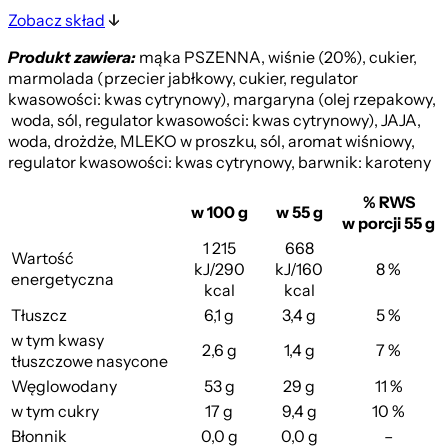
Zobacz skład
Produkt zawiera:
mąka PSZENNA, wiśnie (20%), cukier,
marmolada (przecier jabłkowy, cukier, regulator
kwasowości: kwas cytrynowy), margaryna (olej rzepakowy,
woda, sól, regulator kwasowości: kwas cytrynowy), JAJA,
woda, drożdże, MLEKO w proszku, sól, aromat wiśniowy,
regulator kwasowości: kwas cytrynowy, barwnik: karoteny
% RWS
w 100 g
w 55 g
w porcji 55 g
1 215
668
Wartość
kJ/290
kJ/160
8 %
energetyczna
kcal
kcal
Tłuszcz
6,1 g
3,4 g
5 %
w tym kwasy
2,6 g
1,4 g
7 %
tłuszczowe nasycone
Węglowodany
53 g
29 g
11 %
w tym cukry
17 g
9,4 g
10 %
Błonnik
0,0 g
0,0 g
–