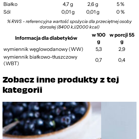
Białko
4,7 g
2,6 g
5 %
Sól
0,01 g
0,01 g
0 %
% RWS - referencyjna wartość spożycia dla przeciętnej osoby
dorosłej (8400 kJ/2000 kcal)
w 100
w porcji 55
Informacja dla diabetyków
g
g
wymiennik węglowodanowy (WW)
5,3
2,9
wymiennik białkowo-tłuszczowy
0,7
0,4
(WBT)
Zobacz inne produkty z tej
kategorii