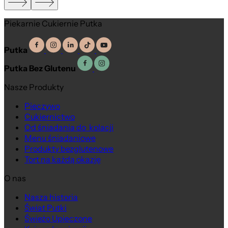
Piekarnie Cukiernie Putka
Putka
Putka Bez Glutenu
Nasze Produkty
Pieczywo
Cukiernictwo
Od śniadania do kolacji
Menu śniadaniowe
Produkty bezglutenowe
Tort na każdą okazję
O nas
Nasza historia
Na wagę
Świat Putki
Świeżo Upieczone