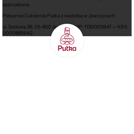
zastrzeżone.
Piekarnie Cukiernie Putka z siedzibą w Jawczycach
ul. Sadowa 36, 05-850 Jawczyce NIP: 1130005947 — KRS:
0000889642