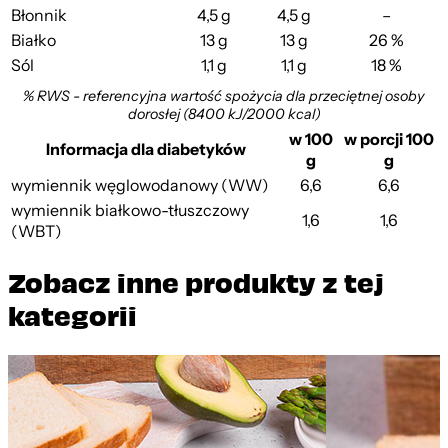
Błonnik
4,5 g
4,5 g
–
Białko
13 g
13 g
26 %
Sól
1,1 g
1,1 g
18 %
% RWS - referencyjna wartość spożycia dla przeciętnej osoby
dorosłej (8400 kJ/2000 kcal)
w 100
w porcji 100
Informacja dla diabetyków
g
g
wymiennik węglowodanowy (WW)
6,6
6,6
wymiennik białkowo-tłuszczowy
1,6
1,6
(WBT)
Zobacz inne produkty z tej
kategorii