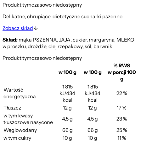
Produkt tymczasowo niedostępny
Delikatne, chrupiące, dietetyczne sucharki pszenne.
Zobacz skład
Skład
:
mąka PSZENNA, JAJA, cukier, margaryna, MLEKO
w proszku, drożdże, olej rzepakowy, sól, barwnik
Produkt tymczasowo niedostępny
% RWS
w 100 g
w 100 g
w porcji 100
g
1 815
1 815
Wartość
kJ/434
kJ/434
22 %
energetyczna
kcal
kcal
Tłuszcz
12 g
12 g
17 %
w tym kwasy
4,5 g
4,5 g
23 %
tłuszczowe nasycone
Węglowodany
66 g
66 g
25 %
w tym cukry
10 g
10 g
11 %