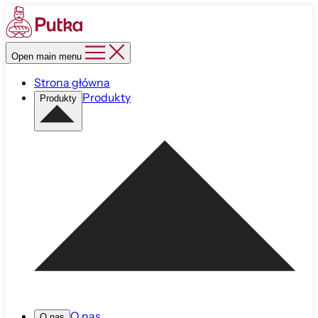
Open main menu
Strona główna
Produkty
Produkty
O nas
O nas