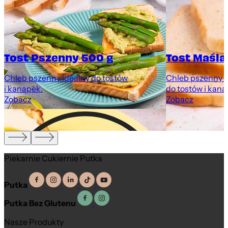
Tost Pszenny 500 g
Tost Maśla
y
Chleb pszenny idealny do tostów
Chleb pszenny z
i kanapek.
do tostów i kana
Zobacz
Zobacz
Piekarnie Cukiernie Putka
Putka
Putka Bez Glutenu
Nasze Produkty