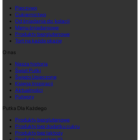
Pieczywo
Cukiernictwo
Od śniadania do kolacji
Menu śniadaniowe
Produkty bezglutenowe
Tort na każdą okazję
O nas
Nasza historia
Świat Putki
Świeżo Upieczone
Księga Inspiracji
Aktualności
Putwory
Putka Dla Każdego
Produkty bezglutenowe
Produkty bez dodatku cukru
Produkty bez laktozy
Produkty o niskim IG