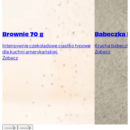
Brownie 70 g
Babeczka 
Intensywnie czekoladowe ciastko typowe
Krucha babeczk
dla kuchni amerykańskiej.
Zobacz
Zobacz