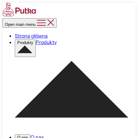
Open main menu
Strona główna
Produkty
Produkty
O nas
O nas