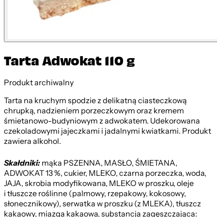
Tarta Adwokat 110 g
Produkt archiwalny
Tarta na kruchym spodzie z delikatną ciasteczkową
chrupką, nadzieniem porzeczkowym oraz kremem
śmietanowo-budyniowym z adwokatem. Udekorowana
czekoladowymi jajeczkami i jadalnymi kwiatkami. Produkt
zawiera alkohol.
Skałdniki:
mąka PSZENNA, MASŁO, ŚMIETANA,
ADWOKAT 13 %, cukier, MLEKO, czarna porzeczka, woda,
JAJA, skrobia modyfikowana, MLEKO w proszku, oleje
i tłuszcze roślinne (palmowy, rzepakowy, kokosowy,
słonecznikowy), serwatka w proszku (z MLEKA), tłuszcz
kakaowy, miazga kakaowa, substancja zagęszczająca: