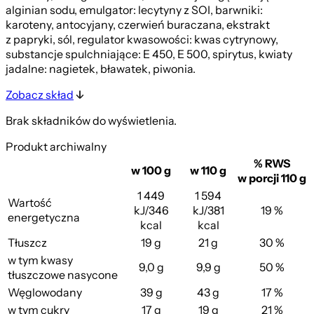
alginian sodu, emulgator: lecytyny z SOI, barwniki:
karoteny, antocyjany, czerwień buraczana, ekstrakt
z papryki, sól, regulator kwasowości: kwas cytrynowy,
substancje spulchniające: E 450, E 500, spirytus, kwiaty
jadalne: nagietek, bławatek, piwonia.
Zobacz skład
Brak składników do wyświetlenia.
Produkt archiwalny
% RWS
w 100 g
w 110 g
w porcji 110 g
1 449
1 594
Wartość
kJ/346
kJ/381
19 %
energetyczna
kcal
kcal
Tłuszcz
19 g
21 g
30 %
w tym kwasy
9,0 g
9,9 g
50 %
tłuszczowe nasycone
Węglowodany
39 g
43 g
17 %
w tym cukry
17 g
19 g
21 %