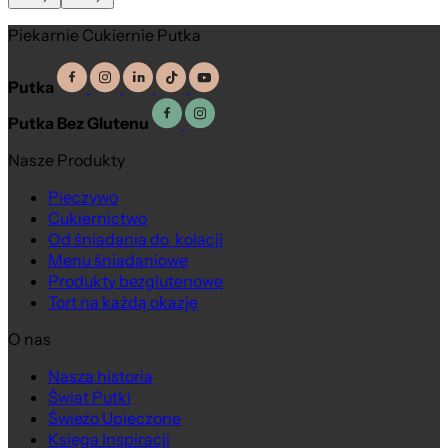
Piekarnie Cukiernie Putka
Putka
Putka Bez Glutenu
Nasze Produkty
Pieczywo
Cukiernictwo
Od śniadania do kolacji
Menu śniadaniowe
Produkty bezglutenowe
Tort na każdą okazję
O nas
Nasza historia
Świat Putki
Świeżo Upieczone
Księga Inspiracji