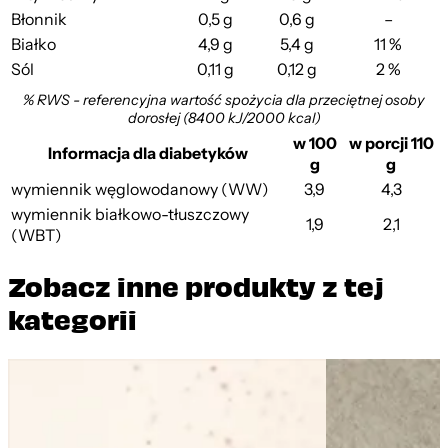
Błonnik
0,5 g
0,6 g
–
Białko
4,9 g
5,4 g
11 %
Sól
0,11 g
0,12 g
2 %
% RWS - referencyjna wartość spożycia dla przeciętnej osoby
dorosłej (8400 kJ/2000 kcal)
w 100
w porcji 110
Informacja dla diabetyków
g
g
wymiennik węglowodanowy (WW)
3,9
4,3
wymiennik białkowo-tłuszczowy
1,9
2,1
(WBT)
Zobacz inne produkty z tej
kategorii