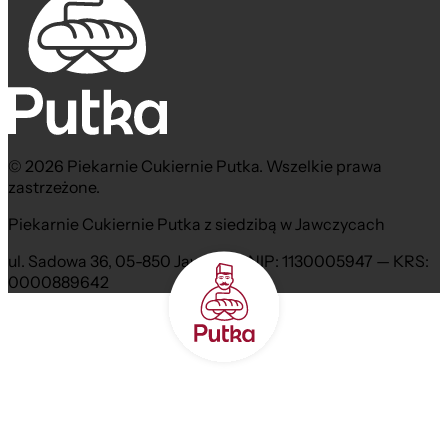
© 2026 Piekarnie Cukiernie Putka. Wszelkie prawa
zastrzeżone.
Piekarnie Cukiernie Putka z siedzibą w Jawczycach
ul. Sadowa 36, 05-850 Jawczyce NIP: 1130005947 — KRS:
0000889642