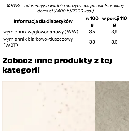
% RWS - referencyjna wartość spożycia dla przeciętnej osoby
dorosłej (8400 kJ/2000 kcal)
w 100
w porcji 110
Informacja dla diabetyków
g
g
wymiennik węglowodanowy (WW)
3,5
3,9
wymiennik białkowo-tłuszczowy
3,3
3,6
(WBT)
Zobacz inne produkty z tej
kategorii