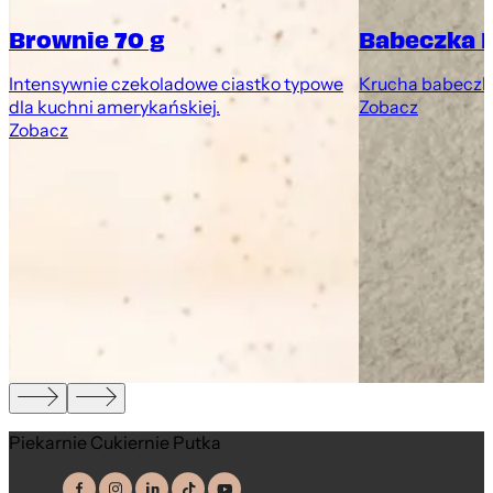
Brownie 70 g
Babeczka 
Intensywnie czekoladowe ciastko typowe
Krucha babeczk
dla kuchni amerykańskiej.
Zobacz
Zobacz
Piekarnie Cukiernie Putka