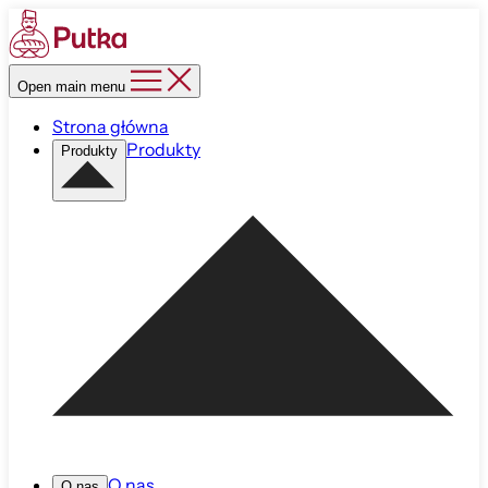
Open main menu
Strona główna
Produkty
Produkty
O nas
O nas