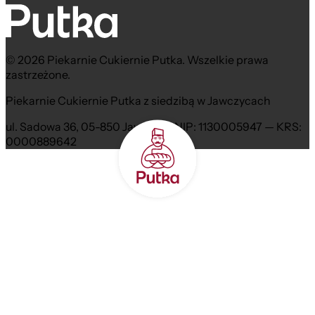
© 2026 Piekarnie Cukiernie Putka. Wszelkie prawa
zastrzeżone.
Piekarnie Cukiernie Putka z siedzibą w Jawczycach
ul. Sadowa 36, 05-850 Jawczyce NIP: 1130005947 — KRS:
0000889642