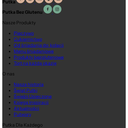
Putka
Putka Bez Glutenu
Nasze Produkty
Pieczywo
Cukiernictwo
Od śniadania do kolacji
Menu śniadaniowe
Produkty bezglutenowe
Tort na każdą okazję
O nas
Nasza historia
Świat Putki
Świeżo Upieczone
Księga Inspiracji
Aktualności
Putwory
Putka Dla Każdego