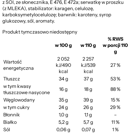
z SOI, ze słonecznika, E 476, E 472a; serwatkę w proszku
(z MLEKA), stabilizator: karagen, celulozę,
karboksymetylocelulozę; barwnik: karoteny, syrop
glukozowy, sól, aromaty.
Produkt tymczasowo niedostępny
% RWS
w 100 g
w 110 g
w porcji 110
g
2 052
2 257
Wartość
Mango
kJ/490
kJ/539
27 %
energetyczna
kcal
kcal
Tłuszcz
34 g
37 g
53 %
w tym kwasy
16 g
18 g
88 %
tłuszczowe nasycone
Węglowodany
35 g
39 g
15 %
w tym cukry
24 g
26 g
29 %
Błonnik
1,0 g
1,1 g
–
Białko
5,2 g
5,7 g
11 %
Sól
0,06 g
0,07 g
1 %