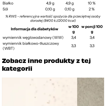
Białko
4,9 g
4,9 g
10 %
Sól
0,10 g
0,10 g
2 %
% RWS - referencyjna wartość spożycia dla przeciętnej osoby
dorosłej (8400 kJ/2000 kcal)
w 100
w porcji 100
Informacja dla diabetyków
g
g
wymiennik węglowodanowy (WW)
3,4
3,4
wymiennik białkowo-tłuszczowy
3,3
3,3
(WBT)
Zobacz inne produkty z tej
kategorii