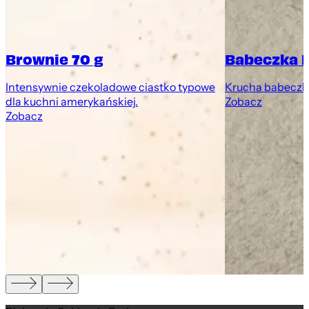
Brownie 70 g
Babeczka 
Intensywnie czekoladowe ciastko typowe
Krucha babeczk
dla kuchni amerykańskiej.
Zobacz
Zobacz