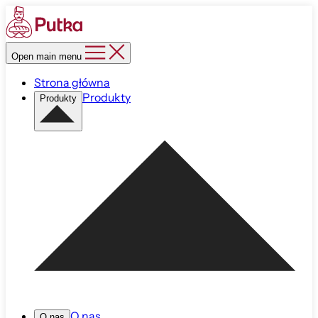
Open main menu
Strona główna
Produkty
Produkty
O nas
O nas