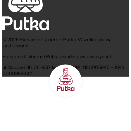
© 2026 Piekarnie Cukiernie Putka. Wszelkie prawa
zastrzeżone.
Piekarnie Cukiernie Putka z siedzibą w Jawczycach
ul. Sadowa 36, 05-850 Jawczyce NIP: 1130005947 — KRS:
0000889642