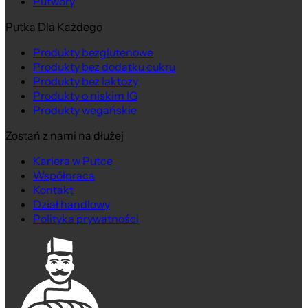
Putwory
Putka Dla Każdego
Produkty bezglutenowe
Produkty bez dodatku cukru
Produkty bez laktozy
Produkty o niskim IG
Produkty wegańskie
Zostań z nami na dłużej
Kariera w Putce
Współpraca
Kontakt
Dział handlowy
Polityka prywatności