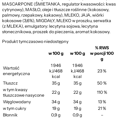
MASCARPONE (ŚMIETANKA, regulator kwasowości: kwas
cytrynowy), MASŁO, oleje i tłuszcze roślinne (kokosowy,
palmowy, rzepakowy, kakaowy), MLEKO, JAJA, wiórki
kokosowe (3,6%), MIGDAŁY, MLEKO w proszku, serwatka
(z MLEKA), emulgatory: lecytyna sojowa, lecytyna
słonecznikowa, proszek do pieczenia, aromat kokosowy.
Produkt tymczasowo niedostępny
% RWS
w 100 g
w 100 g
w porcji 100
g
1 946
1 946
Wartość
kJ/468
kJ/468
23 %
energetyczna
kcal
kcal
Tłuszcz
35 g
35 g
50 %
w tym kwasy
Z Malinami i Borówkami
22 g
22 g
110 %
tłuszczowe nasycone
Węglowodany
34 g
34 g
13 %
w tym cukry
19 g
19 g
21 %
Błonnik
0,9 g
0,9 g
–