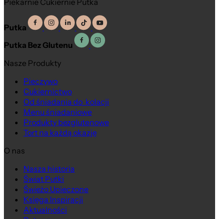
Piekarnie Cukiernie Putka
Putka
Putka Bez Glutenu
Nasze Produkty
Pieczywo
Cukiernictwo
Od śniadania do kolacji
Menu śniadaniowe
Produkty bezglutenowe
Tort na każdą okazję
O nas
Nasza historia
Świat Putki
Świeżo Upieczone
Księga Inspiracji
Aktualności