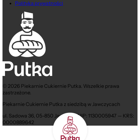
Polityka prywatności
© 2026 Piekarnie Cukiernie Putka. Wszelkie prawa
zastrzeżone.
Piekarnie Cukiernie Putka z siedzibą w Jawczycach
ul. Sadowa 36, 05-850 Jawczyce NIP: 1130005947 — KRS:
0000889642