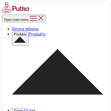
Open main menu
Strona główna
Produkty
Produkty
O nas
O nas