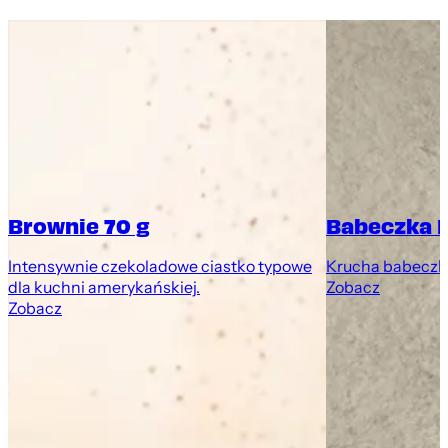
Brownie 70 g
Babeczka 
Intensywnie czekoladowe ciastko typowe
Krucha babeczk
dla kuchni amerykańskiej.
Zobacz
Zobacz