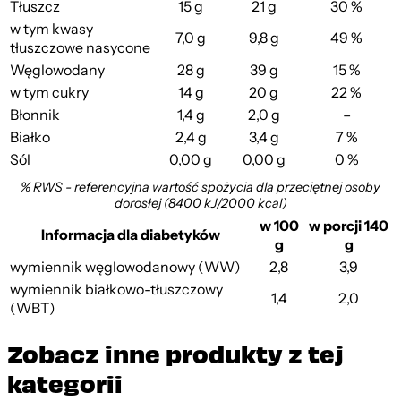
Tłuszcz
15 g
21 g
30 %
w tym kwasy
7,0 g
9,8 g
49 %
tłuszczowe nasycone
Węglowodany
28 g
39 g
15 %
w tym cukry
14 g
20 g
22 %
Błonnik
1,4 g
2,0 g
–
Białko
2,4 g
3,4 g
7 %
Sól
0,00 g
0,00 g
0 %
% RWS - referencyjna wartość spożycia dla przeciętnej osoby
dorosłej (8400 kJ/2000 kcal)
w 100
w porcji 140
Informacja dla diabetyków
g
g
wymiennik węglowodanowy (WW)
2,8
3,9
wymiennik białkowo-tłuszczowy
1,4
2,0
(WBT)
Zobacz inne produkty z tej
kategorii