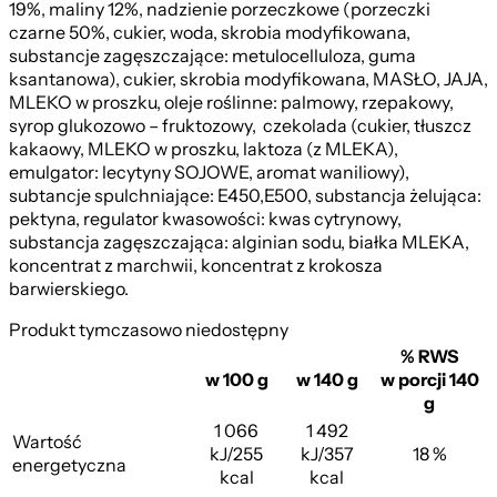
19%, maliny 12%, nadzienie porzeczkowe (porzeczki
czarne 50%, cukier, woda, skrobia modyfikowana,
substancje zagęszczające: metulocelluloza, guma
ksantanowa), cukier, skrobia modyfikowana, MASŁO, JAJA,
MLEKO w proszku, oleje roślinne: palmowy, rzepakowy,
syrop glukozowo – fruktozowy, czekolada (cukier, tłuszcz
kakaowy, MLEKO w proszku, laktoza (z MLEKA),
emulgator: lecytyny SOJOWE, aromat waniliowy),
subtancje spulchniające: E450,E500, substancja żelująca:
pektyna, regulator kwasowości: kwas cytrynowy,
substancja zagęszczająca: alginian sodu, białka MLEKA,
koncentrat z marchwii, koncentrat z krokosza
barwierskiego.
Produkt tymczasowo niedostępny
% RWS
Z Malinami i Borówkami
w 100 g
w 140 g
w porcji 140
g
1 066
1 492
Wartość
kJ/255
kJ/357
18 %
energetyczna
kcal
kcal