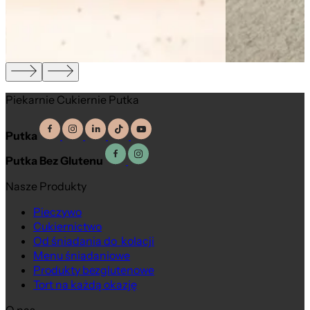
Piekarnie Cukiernie Putka
Putka
Putka Bez Glutenu
Nasze Produkty
Pieczywo
Cukiernictwo
Od śniadania do kolacji
Menu śniadaniowe
Produkty bezglutenowe
Tort na każdą okazję