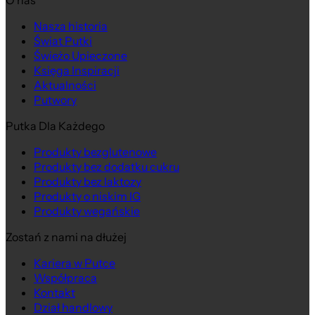
O nas
Nasza historia
Świat Putki
Świeżo Upieczone
Księga Inspiracji
Aktualności
Putwory
Putka Dla Każdego
Produkty bezglutenowe
Produkty bez dodatku cukru
Produkty bez laktozy
Produkty o niskim IG
Produkty wegańskie
Zostań z nami na dłużej
Kariera w Putce
Współpraca
Kontakt
Dział handlowy