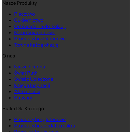
Nasze Produkty
Pieczywo
Cukiernictwo
Od śniadania do kolacji
Menu śniadaniowe
Produkty bezglutenowe
Tort na każdą okazję
O nas
Nasza historia
Świat Putki
Świeżo Upieczone
Księga Inspiracji
Aktualności
Putwory
Putka Dla Każdego
Produkty bezglutenowe
Produkty bez dodatku cukru
Produkty bez laktozy