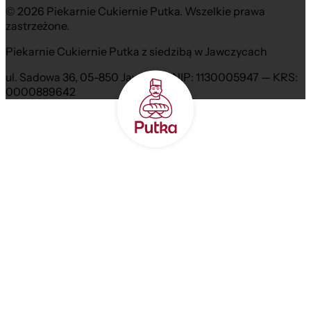
© 2026 Piekarnie Cukiernie Putka. Wszelkie prawa
zastrzeżone.
Piekarnie Cukiernie Putka z siedzibą w Jawczycach
ul. Sadowa 36, 05-850 Jawczyce NIP: 1130005947 — KRS:
0000889642