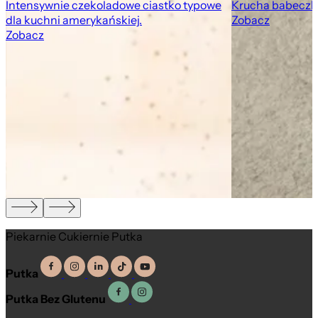
Intensywnie czekoladowe ciastko typowe
Krucha babeczk
dla kuchni amerykańskiej.
Zobacz
Zobacz
Piekarnie Cukiernie Putka
Putka
Putka Bez Glutenu