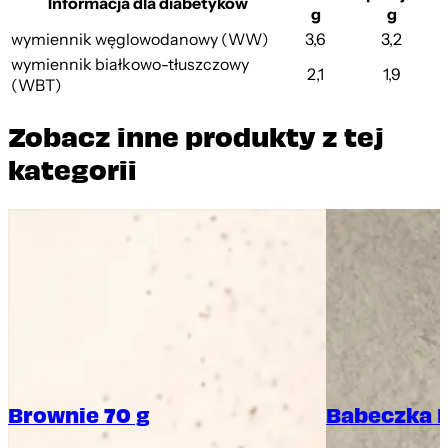
Informacja dla diabetyków
g
g
wymiennik węglowodanowy (WW)
3,6
3,2
wymiennik białkowo-tłuszczowy
2,1
1,9
(WBT)
Zobacz inne produkty z tej
kategorii
Brownie 70 g
Babeczka 