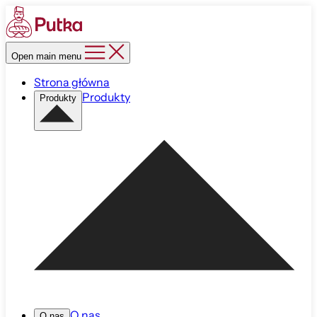
Open main menu
Strona główna
Produkty
Produkty
O nas
O nas