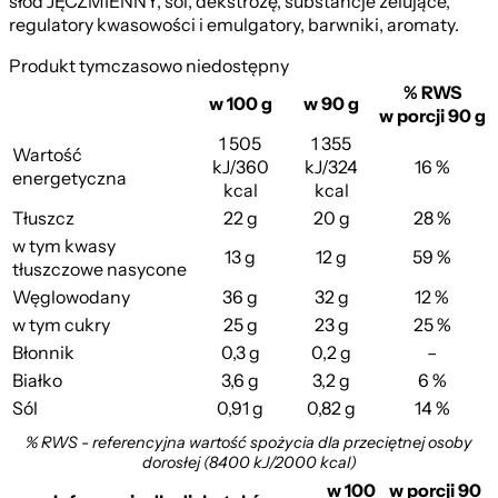
słód JĘCZMIENNY, sól, dekstrozę, substancje żelujące,
regulatory kwasowości i emulgatory, barwniki, aromaty.
Produkt tymczasowo niedostępny
% RWS
w 100 g
w 90 g
w porcji 90 g
1 505
1 355
Wartość
kJ/360
kJ/324
16 %
energetyczna
kcal
kcal
Tłuszcz
22 g
20 g
28 %
w tym kwasy
13 g
12 g
59 %
tłuszczowe nasycone
Węglowodany
36 g
32 g
12 %
w tym cukry
25 g
23 g
25 %
Błonnik
0,3 g
0,2 g
–
Białko
3,6 g
3,2 g
6 %
Sól
0,91 g
0,82 g
14 %
% RWS - referencyjna wartość spożycia dla przeciętnej osoby
dorosłej (8400 kJ/2000 kcal)
w 100
w porcji 90