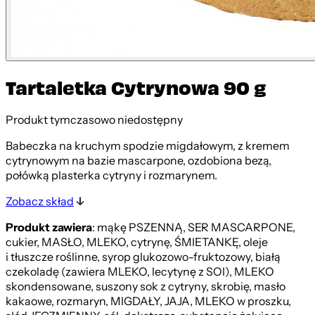
Tartaletka Cytrynowa 90 g
Produkt tymczasowo niedostępny
Babeczka na kruchym spodzie migdałowym, z kremem
cytrynowym na bazie mascarpone, ozdobiona bezą,
połówką plasterka cytryny i rozmarynem.
Zobacz skład
Produkt zawiera
: mąkę PSZENNĄ, SER MASCARPONE,
cukier, MASŁO, MLEKO, cytrynę, ŚMIETANKĘ, oleje
i tłuszcze roślinne, syrop glukozowo-fruktozowy, białą
czekoladę (zawiera MLEKO, lecytynę z SOI), MLEKO
skondensowane, suszony sok z cytryny, skrobię, masło
kakaowe, rozmaryn, MIGDAŁY, JAJA, MLEKO w proszku,