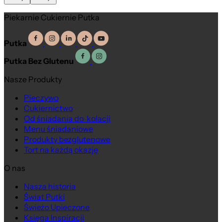
Piekarnie Cukiernie Putka
Putka
Putka Bez Glutenu
Nasze Produkty
Pieczywo
Cukiernictwo
Od śniadania do kolacji
Menu śniadaniowe
Produkty bezglutenowe
Tort na każdą okazję
O nas
Nasza historia
Świat Putki
Świeżo Upieczone
Księga Inspiracji