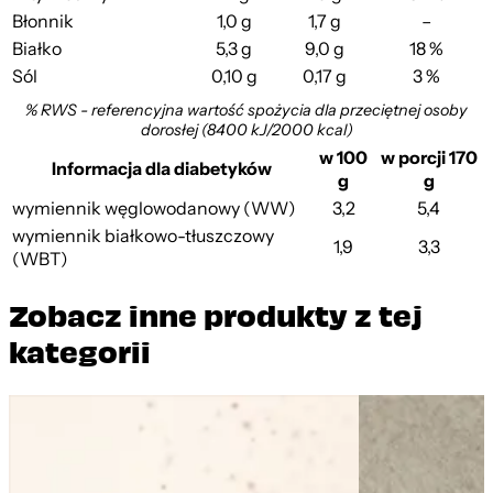
Błonnik
1,0 g
1,7 g
–
Białko
5,3 g
9,0 g
18 %
Sól
0,10 g
0,17 g
3 %
% RWS - referencyjna wartość spożycia dla przeciętnej osoby
dorosłej (8400 kJ/2000 kcal)
w 100
w porcji 170
Informacja dla diabetyków
g
g
wymiennik węglowodanowy (WW)
3,2
5,4
wymiennik białkowo-tłuszczowy
1,9
3,3
(WBT)
Zobacz inne produkty z tej
kategorii