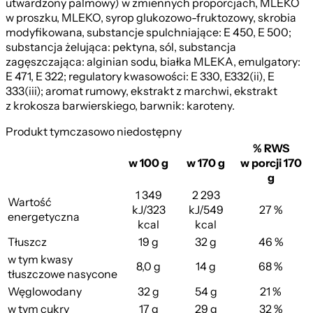
utwardzony palmowy) w zmiennych proporcjach, MLEKO
w proszku, MLEKO, syrop glukozowo-fruktozowy, skrobia
modyfikowana, substancje spulchniające: E 450, E 500;
substancja żelująca: pektyna, sól, substancja
zagęszczająca: alginian sodu, białka MLEKA, emulgatory:
E 471, E 322; regulatory kwasowości: E 330, E332(ii), E
333(iii); aromat rumowy, ekstrakt z marchwi, ekstrakt
z krokosza barwierskiego, barwnik: karoteny.
Produkt tymczasowo niedostępny
% RWS
w 100 g
w 170 g
w porcji 170
g
1 349
2 293
Wartość
kJ/323
kJ/549
27 %
energetyczna
kcal
kcal
Tłuszcz
19 g
32 g
46 %
w tym kwasy
8,0 g
14 g
68 %
tłuszczowe nasycone
Węglowodany
32 g
54 g
21 %
w tym cukry
17 g
29 g
32 %