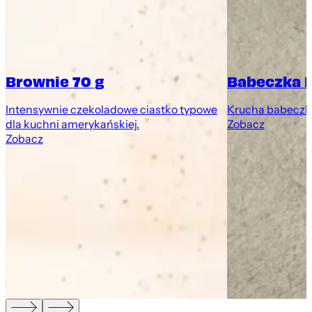
Brownie 70 g
Babeczka 
Intensywnie czekoladowe ciastko typowe
Krucha babeczk
dla kuchni amerykańskiej.
Zobacz
Zobacz