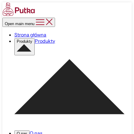
Open main menu
Strona główna
Produkty
Produkty
O nas
O nas