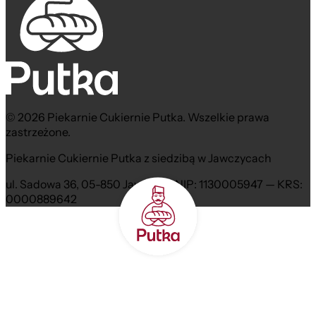
© 2026 Piekarnie Cukiernie Putka. Wszelkie prawa
zastrzeżone.
Piekarnie Cukiernie Putka z siedzibą w Jawczycach
ul. Sadowa 36, 05-850 Jawczyce NIP: 1130005947 — KRS:
0000889642