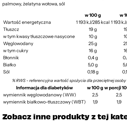
palmowy, żelatyna wołowa, sól
w 100 g
w 1
Wartość energetyczna
1 193 kJ/285 kcal
1 193 kJ
Tłuszcz
19 g
1
w tym kwasy tłuszczowe nasycone
10 g
1
Węglowodany
25 g
2
w tym cukry
16 g
1
Błonnik
0,4 g
0,
Białko
5,0 g
5,
Sól
0,18 g
0,
% RWS - referencyjna wartość spożycia dla przeciętnej osoby
Informacja dla diabetyków
w 100 g
w porcji 1
wymiennik węglowodanowy (WW)
2,5
2,5
wymiennik białkowo-tłuszczowy (WBT)
1,9
1,9
Zobacz inne produkty z tej kat