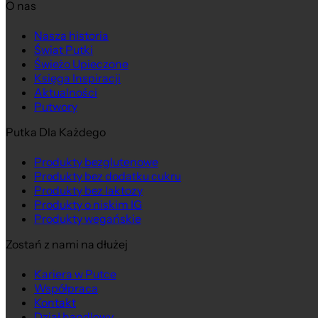
O nas
Nasza historia
Świat Putki
Świeżo Upieczone
Księga Inspiracji
Aktualności
Putwory
Putka Dla Każdego
Produkty bezglutenowe
Produkty bez dodatku cukru
Produkty bez laktozy
Produkty o niskim IG
Produkty wegańskie
Zostań z nami na dłużej
Kariera w Putce
Współpraca
Kontakt
Dział handlowy