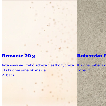
Brownie 70 g
Babeczka 
Intensywnie czekoladowe ciastko typowe
Krucha babeczk
dla kuchni amerykańskiej.
Zobacz
Zobacz