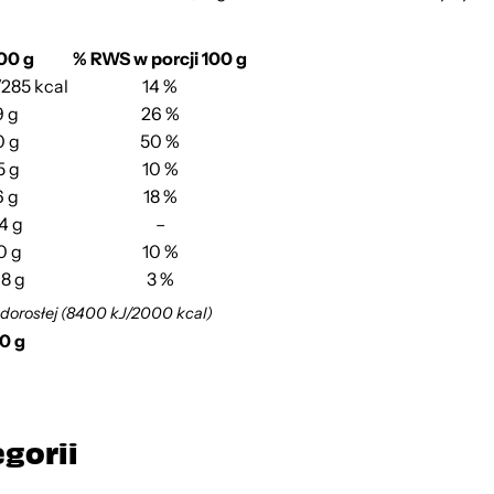
00 g
% RWS w porcji 100 g
/285 kcal
14 %
9 g
26 %
0 g
50 %
5 g
10 %
6 g
18 %
4 g
–
0 g
10 %
18 g
3 %
 dorosłej (8400 kJ/2000 kcal)
00 g
egorii