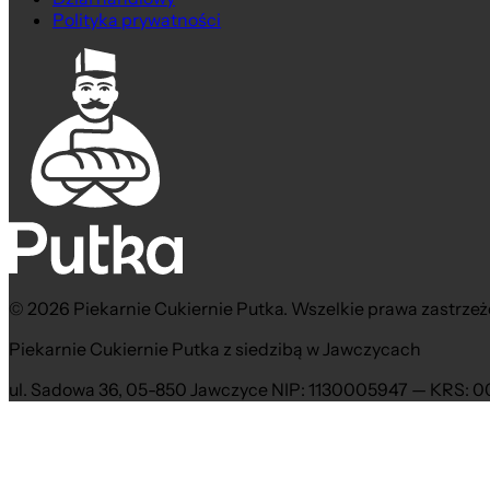
Polityka prywatności
© 2026 Piekarnie Cukiernie Putka. Wszelkie prawa zastrzeż
Piekarnie Cukiernie Putka z siedzibą w Jawczycach
ul. Sadowa 36, 05-850 Jawczyce NIP: 1130005947 — KRS: