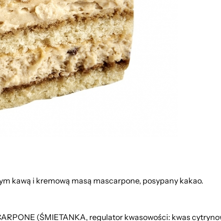
onym kawą i kremową masą mascarpone, posypany kakao.
ARPONE (ŚMIETANKA, regulator kwasowości: kwas cytrynowy),