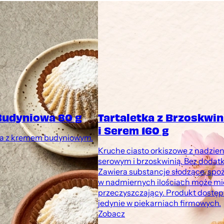
Budyniowa 80 g
Tartaletka z Brzoskwi
i Serem 160 g
a z kremem budyniowym.
Kruche ciasto orkiszowe z nadzie
serowym i brzoskwinią. Bez dodatk
Zawiera substancje słodzące, spo
w nadmiernych ilościach może mi
przeczyszczający. Produkt dostę
jedynie w piekarniach firmowych.
Zobacz