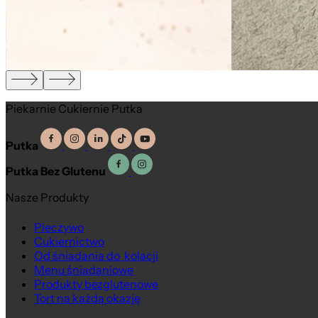
Piekarnie Cukiernie Putka
Putka
Putka Bez Glutenu
Nasze Produkty
Pieczywo
Cukiernictwo
Od śniadania do kolacji
Menu śniadaniowe
Produkty bezglutenowe
Tort na każdą okazję