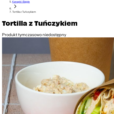
Kanapki i Bajgle
Tortilla z Tuńczykiem
Tortilla z Tuńczykiem
Produkt tymczasowo niedostępny