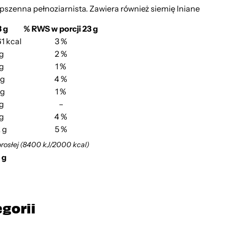
szenna pełnoziarnista. Zawiera również siemię lniane
 g
% RWS w porcji 23 g
1 kcal
3 %
 g
2 %
 g
1 %
 g
4 %
 g
1 %
 g
–
 g
4 %
 g
5 %
orosłej (8400 kJ/2000 kcal)
 g
egorii