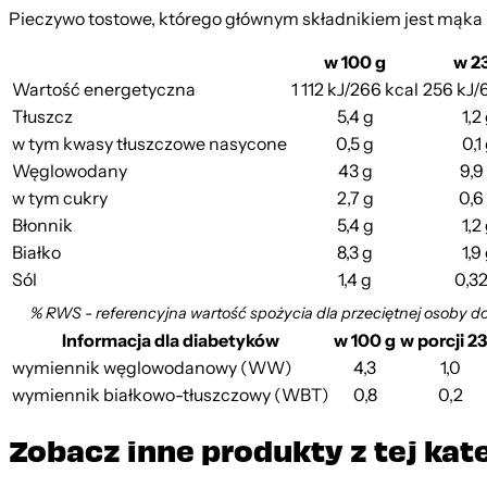
Pieczywo tostowe, którego głównym składnikiem jest mąka p
w 100 g
w 23
Wartość energetyczna
1 112 kJ/266 kcal
256 kJ/6
Tłuszcz
5,4 g
1,2
w tym kwasy tłuszczowe nasycone
0,5 g
0,1
Węglowodany
43 g
9,9
w tym cukry
2,7 g
0,6
Błonnik
5,4 g
1,2
Białko
8,3 g
1,9
Sól
1,4 g
0,32
% RWS - referencyjna wartość spożycia dla przeciętnej osoby d
Informacja dla diabetyków
w 100 g
w porcji 23
wymiennik węglowodanowy (WW)
4,3
1,0
wymiennik białkowo-tłuszczowy (WBT)
0,8
0,2
Zobacz inne produkty z tej kat