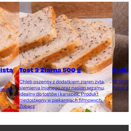
istą
Tost 3 Ziarna 500 g
Bułka
Chleb pszenny z dodatkiem ziaren żyta,
W 100% p
siemienia lnianego oraz nasion sezamu,
Zobacz
 mąki
idealny do tostów i kanapek. Produkt
niedostępny w piekarniach firmowych.
Zobacz