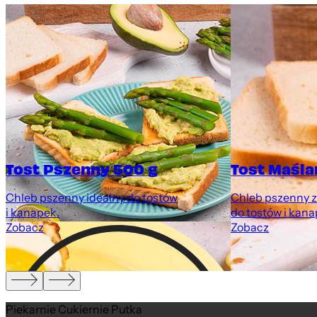
Tost Pszenny 500 g
Tost Maśla
y
Chleb pszenny idealny do tostów
Chleb pszenny z
i kanapek.
do tostów i kana
Zobacz
Zobacz
Piekarnie Cukiernie Putka