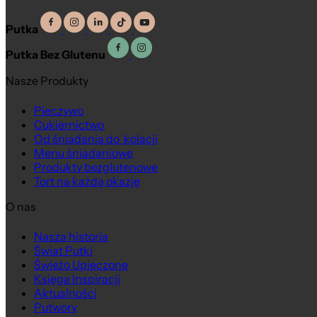
Putka
Putka Bez Glutenu
Nasze Produkty
Pieczywo
Cukiernictwo
Od śniadania do kolacji
Menu śniadaniowe
Produkty bezglutenowe
Tort na każdą okazję
O nas
Nasza historia
Świat Putki
Świeżo Upieczone
Księga Inspiracji
Aktualności
Putwory