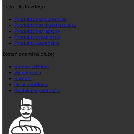
Putka Dla Każdego
Produkty bezglutenowe
Produkty bez dodatku cukru
Produkty bez laktozy
Produkty o niskim IG
Produkty wegańskie
Zostań z nami na dłużej
Kariera w Putce
Współpraca
Kontakt
Dział handlowy
Polityka prywatności