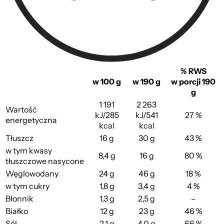
% RWS
w 100 g
w 190 g
w porcji 190
g
1 191
2 263
Wartość
kJ/285
kJ/541
27 %
energetyczna
kcal
kcal
Tłuszcz
16 g
30 g
43 %
w tym kwasy
8,4 g
16 g
80 %
tłuszczowe nasycone
Węglowodany
24 g
46 g
18 %
w tym cukry
1,8 g
3,4 g
4 %
Błonnik
1,3 g
2,5 g
–
Białko
12 g
23 g
46 %
Sól
2,1 g
4,0 g
66 %