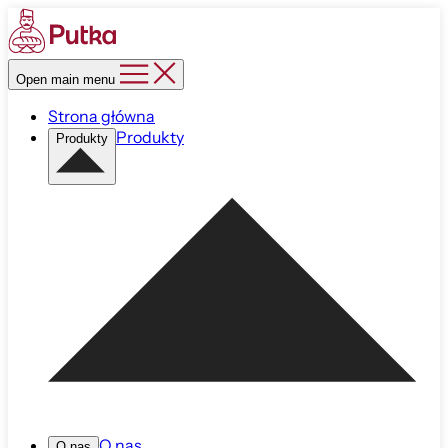
Open main menu
Strona główna
Produkty
Produkty
O nas
O nas