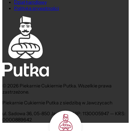
Dział handlowy
Polityka prywatności
© 2026 Piekarnie Cukiernie Putka. Wszelkie prawa
zastrzeżone.
Piekarnie Cukiernie Putka z siedzibą w Jawczycach
ul. Sadowa 36, 05-850 Jawczyce NIP: 1130005947 — KRS:
0000889642