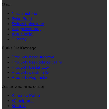
O nas
Nasza historia
Świat Putki
Świeżo Upieczone
Księga Inspiracji
Aktualności
Putwory
Putka Dla Każdego
Produkty bezglutenowe
Produkty bez dodatku cukru
Produkty bez laktozy
Produkty o niskim IG
Produkty wegańskie
Zostań z nami na dłużej
Kariera w Putce
Współpraca
Kontakt