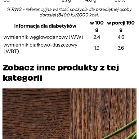
% RWS - referencyjna wartość spożycia dla przeciętnej osoby
dorosłej (8400 kJ/2000 kcal)
w 100
w porcji 190
Informacja dla diabetyków
g
g
wymiennik węglowodanowy (WW)
2,4
4,6
wymiennik białkowo-tłuszczowy
1,9
3,6
(WBT)
Zobacz inne produkty z tej
kategorii