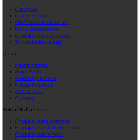
Pieczywo
Cukiernictwo
Od śniadania do kolacji
Menu śniadaniowe
Produkty bezglutenowe
Tort na każdą okazję
O nas
Nasza historia
Świat Putki
Świeżo Upieczone
Księga Inspiracji
Aktualności
Putwory
Putka Dla Każdego
Produkty bezglutenowe
Produkty bez dodatku cukru
Produkty bez laktozy