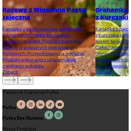
Razowy z Wiosenną Pastą
Grahamka 
Jajeczną
z Kurczaki
Kanapka z pastą jajeczną, zamknięta
Kanapka z pieczo
w kromkach Chleba Razowego
z kurczaka, sere
ze Słonecznikiem. Produkt dostępny
sosem teriyaki o
jedynie w wybranych piekarniach
Całość zamknię
firmowych. Przygotowany na miejscu.
Słonecznikowej.
Produkt wykonano z użyciem jajek
w wybranych pie
z wolnego wybiegu.
Przygotowana na
Zobacz
Zobacz
Piekarnie Cukiernie Putka
Putka
Putka Bez Glutenu
Nasze Produkty