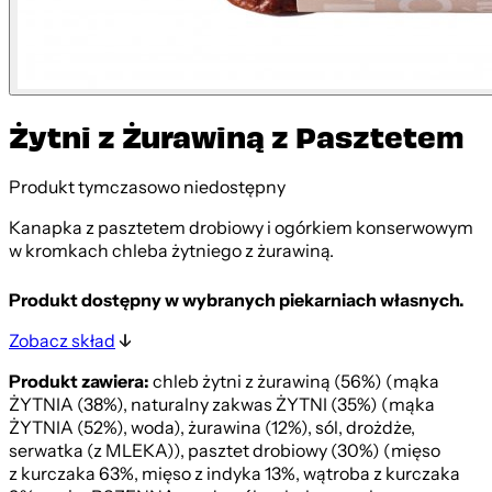
Żytni z Żurawiną z Pasztetem
Produkt tymczasowo niedostępny
Kanapka z pasztetem drobiowy i ogórkiem konserwowym
w kromkach chleba żytniego z żurawiną.
Produkt dostępny w wybranych piekarniach własnych.
Zobacz skład
Produkt zawiera:
chleb żytni z żurawiną (56%) (mąka
ŻYTNIA (38%), naturalny zakwas ŻYTNI (35%) (mąka
ŻYTNIA (52%), woda), żurawina (12%), sól, drożdże,
serwatka (z MLEKA)), pasztet drobiowy (30%) (mięso
z kurczaka 63%, mięso z indyka 13%, wątroba z kurczaka