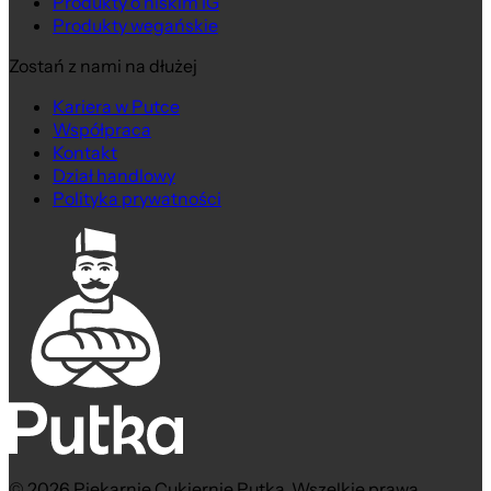
Produkty o niskim IG
Produkty wegańskie
Zostań z nami na dłużej
Kariera w Putce
Współpraca
Kontakt
Dział handlowy
Polityka prywatności
© 2026 Piekarnie Cukiernie Putka. Wszelkie prawa