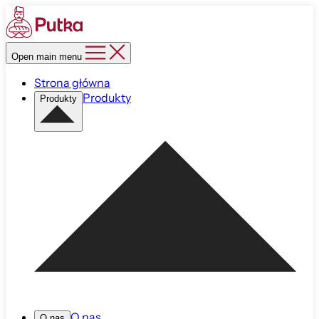
Open main menu
Strona główna
Produkty
Produkty
O nas
O nas