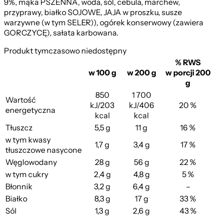
9%, mąka PSZENNA, woda, sól, cebula, marchew,
przyprawy, białko SOJOWE, JAJA w proszku, susze
warzywne (w tym SELER)), ogórek konserwowy (zawiera
GORCZYCĘ), sałata karbowana.
Produkt tymczasowo niedostępny
% RWS
w 100 g
w 200 g
w porcji 200
g
850
1 700
Wartość
kJ/203
kJ/406
20 %
energetyczna
kcal
kcal
Tłuszcz
5,5 g
11 g
16 %
w tym kwasy
1,7 g
3,4 g
17 %
tłuszczowe nasycone
Węglowodany
28 g
56 g
22 %
w tym cukry
2,4 g
4,8 g
5 %
Błonnik
3,2 g
6,4 g
–
Białko
8,3 g
17 g
33 %
Sól
1,3 g
2,6 g
43 %