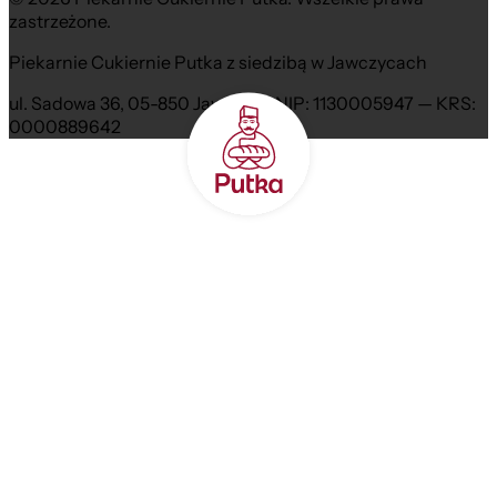
zastrzeżone.
Piekarnie Cukiernie Putka z siedzibą w Jawczycach
ul. Sadowa 36, 05-850 Jawczyce NIP: 1130005947 — KRS:
0000889642