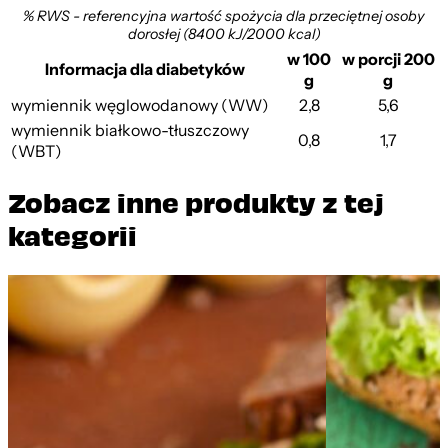
% RWS - referencyjna wartość spożycia dla przeciętnej osoby
dorosłej (8400 kJ/2000 kcal)
w 100
w porcji 200
Informacja dla diabetyków
g
g
wymiennik węglowodanowy (WW)
2,8
5,6
wymiennik białkowo-tłuszczowy
0,8
1,7
(WBT)
Zobacz inne produkty z tej
kategorii