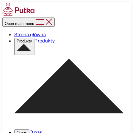
Open main menu
Strona główna
Produkty
Produkty
O nas
O nas