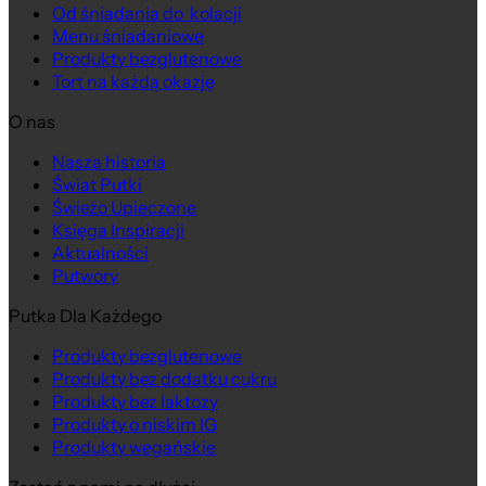
Od śniadania do kolacji
Menu śniadaniowe
Produkty bezglutenowe
Tort na każdą okazję
O nas
Nasza historia
Świat Putki
Świeżo Upieczone
Księga Inspiracji
Aktualności
Putwory
Putka Dla Każdego
Produkty bezglutenowe
Produkty bez dodatku cukru
Produkty bez laktozy
Produkty o niskim IG
Produkty wegańskie