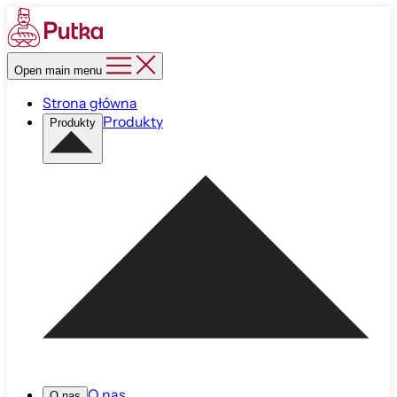
Open main menu
Strona główna
Produkty
Produkty
O nas
O nas