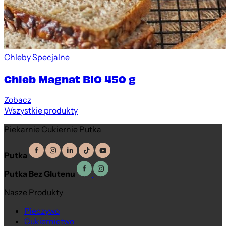
Chleby Specjalne
Chleb Magnat BIO 450 g
Zobacz
Wszystkie produkty
Piekarnie Cukiernie Putka
Putka
Putka Bez Glutenu
Nasze Produkty
Pieczywo
Cukiernictwo