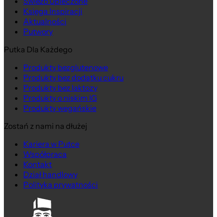
Świeżo Upieczone
Księga Inspiracji
Aktualności
Putwory
Putka Dla Każdego
Produkty bezglutenowe
Produkty bez dodatku cukru
Produkty bez laktozy
Produkty o niskim IG
Produkty wegańskie
Zostań z nami na dłużej
Kariera w Putce
Współpraca
Kontakt
Dział handlowy
Polityka prywatności