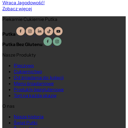
Wraca Jagodowość!
Zobacz więcej
Piekarnie Cukiernie Putka
Putka
Putka Bez Glutenu
Nasze Produkty
Pieczywo
Cukiernictwo
Od śniadania do kolacji
Menu śniadaniowe
Produkty bezglutenowe
Tort na każdą okazję
O nas
Nasza historia
Świat Putki