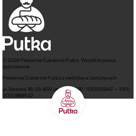
© 2026 Piekarnie Cukiernie Putka. Wszelkie prawa
zastrzeżone.
Piekarnie Cukiernie Putka z siedzibą w Jawczycach
ul. Sadowa 36, 05-850 Jawczyce NIP: 1130005947 — KRS:
0000889642