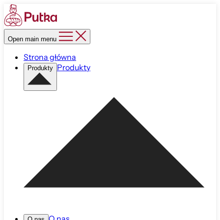
Open main menu
Strona główna
Produkty
Produkty
O nas
O nas