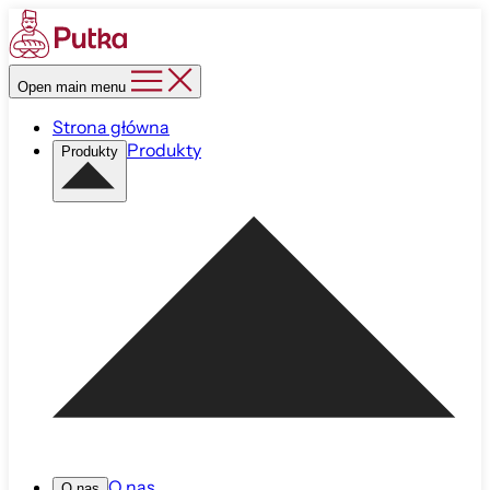
Open main menu
Strona główna
Produkty
Produkty
O nas
O nas