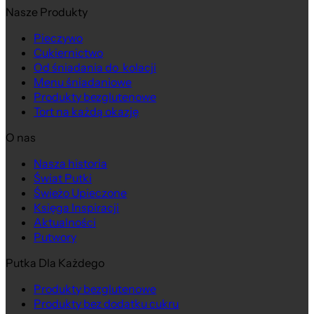
Nasze Produkty
Pieczywo
Cukiernictwo
Od śniadania do kolacji
Menu śniadaniowe
Produkty bezglutenowe
Tort na każdą okazję
O nas
Nasza historia
Świat Putki
Świeżo Upieczone
Księga Inspiracji
Aktualności
Putwory
Putka Dla Każdego
Produkty bezglutenowe
Produkty bez dodatku cukru