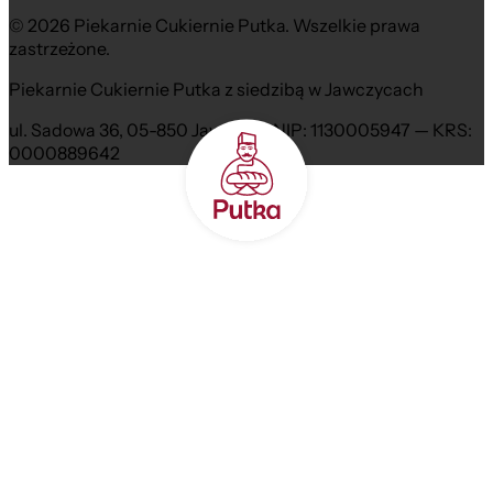
© 2026 Piekarnie Cukiernie Putka. Wszelkie prawa
zastrzeżone.
Piekarnie Cukiernie Putka z siedzibą w Jawczycach
ul. Sadowa 36, 05-850 Jawczyce NIP: 1130005947 — KRS:
0000889642