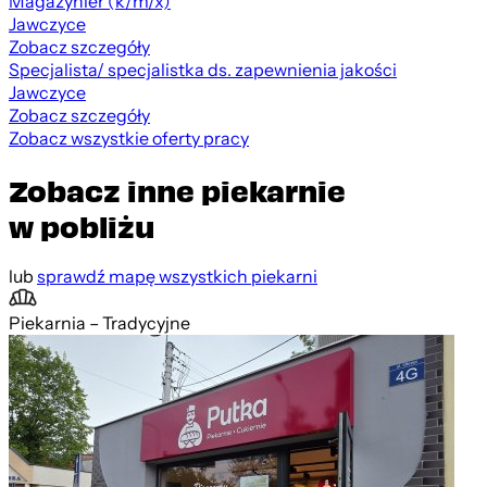
Magazynier (k/m/x)
Jawczyce
Zobacz szczegóły
Specjalista/ specjalistka ds. zapewnienia jakości
Jawczyce
Zobacz szczegóły
Zobacz wszystkie oferty pracy
Zobacz inne piekarnie
w pobliżu
lub
sprawdź mapę wszystkich piekarni
Piekarnia – Tradycyjne