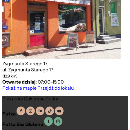
Zygmunta Starego 17
ul. Zygmunta Starego 17
(12.9 km)
Otwarte dzisiaj:
07:00–15:00
Pokaż na mapie
Przejdź do lokalu
Piekarnie Cukiernie Putka
Putka
Putka Bez Glutenu