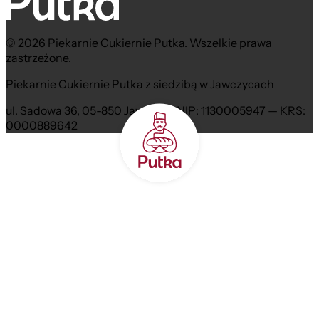
© 2026 Piekarnie Cukiernie Putka. Wszelkie prawa
zastrzeżone.
Piekarnie Cukiernie Putka z siedzibą w Jawczycach
ul. Sadowa 36, 05-850 Jawczyce NIP: 1130005947 — KRS:
0000889642