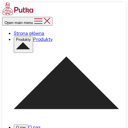
Open main menu
Strona główna
Produkty
Produkty
O nas
O nas