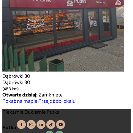
Dąbrówki 30
Dąbrówki 30
(48.3 km)
Otwarte dzisiaj:
Zamknięte
Pokaż na mapie
Przejdź do lokalu
Piekarnie Cukiernie Putka
Putka