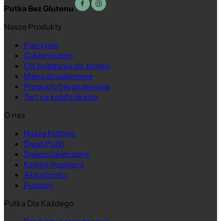
Putka Bez Glutenu
Nasze Produkty
Pieczywo
Cukiernictwo
Od śniadania do kolacji
Menu śniadaniowe
Produkty bezglutenowe
Tort na każdą okazję
O nas
Nasza historia
Świat Putki
Świeżo Upieczone
Księga Inspiracji
Aktualności
Putwory
Putka Dla Każdego